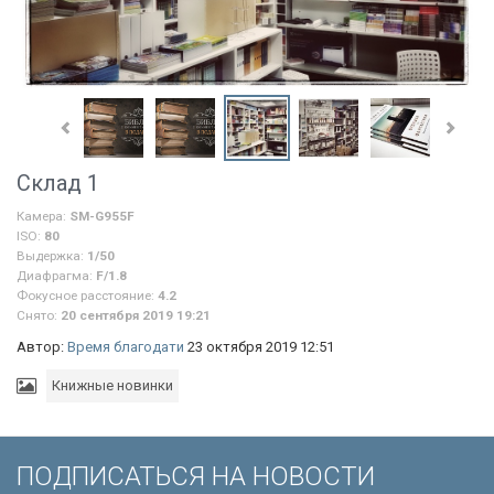
Склад 1
Камера:
SM-G955F
ISO:
80
Выдержка:
1/50
Диафрагма:
F/1.8
Фокусное расстояние:
4.2
Снято:
20 сентября 2019 19:21
Автор:
Время благодати
23 октября 2019 12:51
Книжные новинки
ПОДПИСАТЬСЯ НА НОВОСТИ