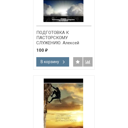
ПОДГОТОВКА К
ПАСТОРСКОМУ
СЛУЖЕНИЮ. Алексей
Коломийцев - 1 CD
100
₽
В корзину