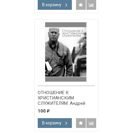
В корзину
ОТНОШЕНИЕ К
ХРИСТИАНСКИМ
СЛУЖИТЕЛЯМ. Андрей
Вовк - 1 CD
100
₽
В корзину