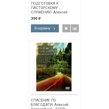
ПОДГОТОВКА К
ПАСТОРСКОМУ
СЛУЖЕНИЮ. Алексей
Коломийцев - 4 DVD
390
₽
В корзину
СПАСЕНИЕ ПО
БЛАГОДАТИ. Алексей
Коломийцев - 3 DVD