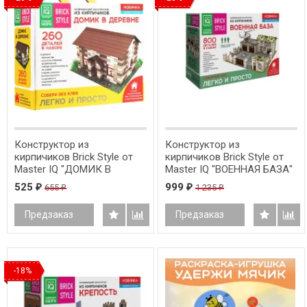
Конструктор из
Конструктор из
кирпичиков Brick Style от
кирпичиков Brick Style от
Master IQ "ДОМИК В
Master IQ "ВОЕННАЯ БАЗА"
ДЕРЕВНЕ" /260 деталей/
/800 деталей + 10
525
999
655
1 235
₽
₽
₽
₽
солдатиков/
Предзаказ
Предзаказ
-18%