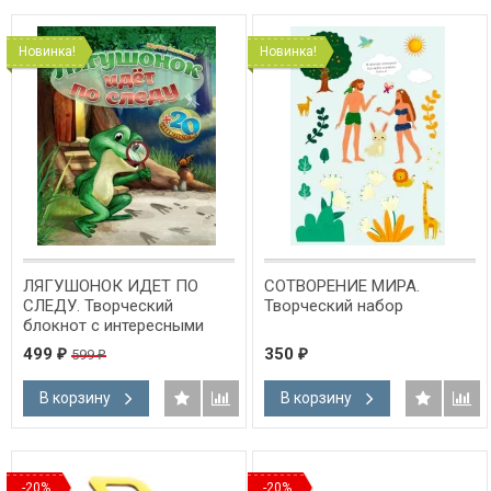
Новинка!
Новинка!
ЛЯГУШОНОК ИДЕТ ПО
СОТВОРЕНИЕ МИРА.
СЛЕДУ. Творческий
Творческий набор
блокнот с интересными
заданиями, набор
499
350
599
₽
₽
₽
пальчиковых кукол, два
набора наклеек. Марина
В корзину
В корзину
Становкина
-20%
-20%