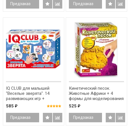
Предзаказ
Предзаказ
IQ CLUB для малышей
Кинетический песок.
"Веселые зверята". 14
Животные Африки + 4
развивающих игр +
формы для моделирования
обучающие карточки
585
525
₽
₽
Предзаказ
Предзаказ