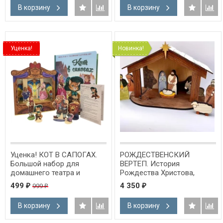
В корзину
В корзину
Уценка!
Новинка!
Уценка! КОТ В САПОГАХ.
РОЖДЕСТВЕНСКИЙ
Большой набор для
ВЕРТЕП. История
домашнего театра и
Рождества Христова,
мультистудии
рассказанная в фигурках
499
4 350
999
₽
₽
₽
из дерева /
В корзину
В корзину