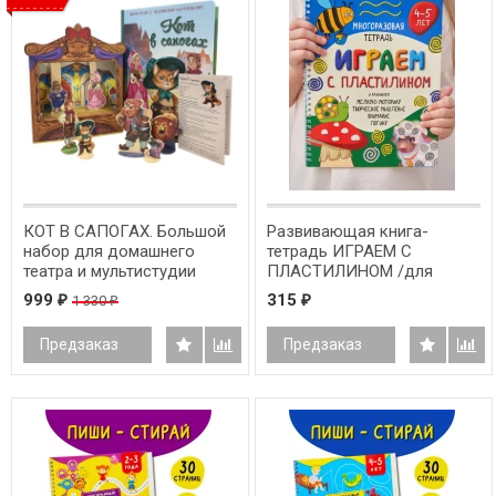
КОТ В САПОГАХ. Большой
Развивающая книга-
набор для домашнего
тетрадь ИГРАЕМ С
театра и мультистудии
ПЛАСТИЛИНОМ /для
детей 4-5 лет/
999
315
1 330
₽
₽
₽
Предзаказ
Предзаказ