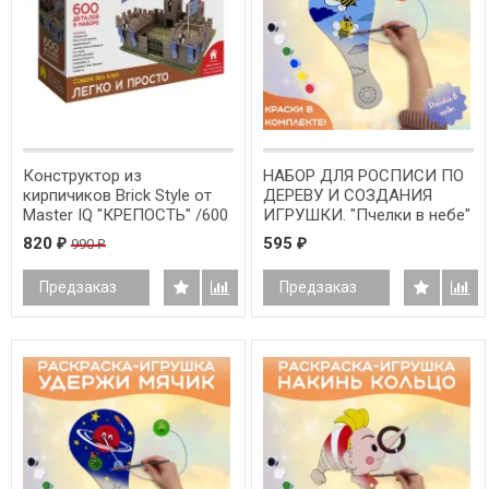
Конструктор из
НАБОР ДЛЯ РОСПИСИ ПО
кирпичиков Brick Style от
ДЕРЕВУ И СОЗДАНИЯ
Master IQ "КРЕПОСТЬ" /600
ИГРУШКИ. "Пчелки в небе"
деталей/
820
595
990
₽
₽
₽
Предзаказ
Предзаказ