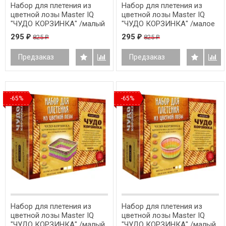
Набор для плетения из
Набор для плетения из
цветной лозы Master IQ
цветной лозы Master IQ
"ЧУДО КОРЗИНКА" /малый
"ЧУДО КОРЗИНКА" /малое
овал/
сердце/
295
295
825
825
₽
₽
₽
₽
Предзаказ
Предзаказ
-65%
-65%
Набор для плетения из
Набор для плетения из
цветной лозы Master IQ
цветной лозы Master IQ
"ЧУДО КОРЗИНКА" /малый
"ЧУДО КОРЗИНКА" /малый