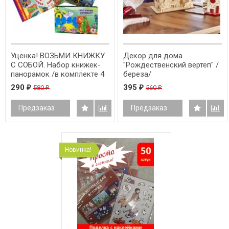
Уценка! ВОЗЬМИ КНИЖКУ
Декор для дома
С СОБОЙ. Набор книжек-
"Рождественский вертеп" /
панорамок /в комплекте 4
береза/
шт/
290
395
580
560
₽
₽
₽
₽
Предзаказ
Предзаказ
Новинка!