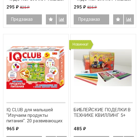
прямоугольник/
круг/
295
295
825
825
₽
₽
₽
₽
Предзаказ
Предзаказ
Новинка!
IQ CLUB для малышей
БИБЛЕЙСКИЕ ПОДЕЛКИ В
"Изучаем продукты
ТЕХНИКЕ КВИЛЛИНГ 5+
питания". 20 развивающих
игр + правила здорового
965
485
₽
₽
питания