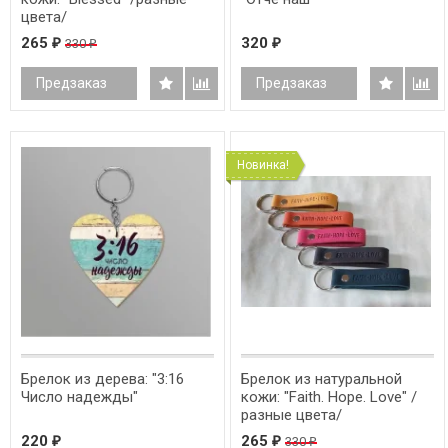
цвета/
265
320
330
₽
₽
₽
Предзаказ
Предзаказ
Новинка!
Брелок из дерева: "3:16
Брелок из натуральной
Число надежды"
кожи: "Faith. Hope. Love" /
разные цвета/
220
265
330
₽
₽
₽