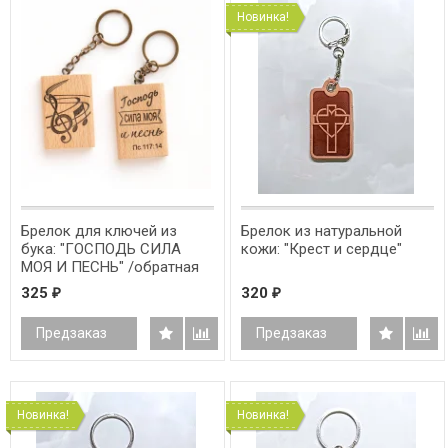
Новинка!
Брелок для ключей из
Брелок из натуральной
бука: "ГОСПОДЬ СИЛА
кожи: "Крест и сердце"
МОЯ И ПЕСНЬ" /обратная
сторона ноты/
325
320
₽
₽
Предзаказ
Предзаказ
Новинка!
Новинка!