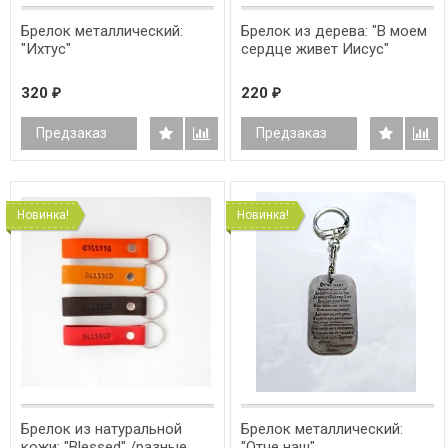
Брелок металлический:
Брелок из дерева: "В моем
"Ихтус"
сердце живет Иисус"
320
220
₽
₽
Предзаказ
Предзаказ
Новинка!
Новинка!
Брелок из натуральной
Брелок металлический:
кожи: "Blessed" /разные
"Отче наш"