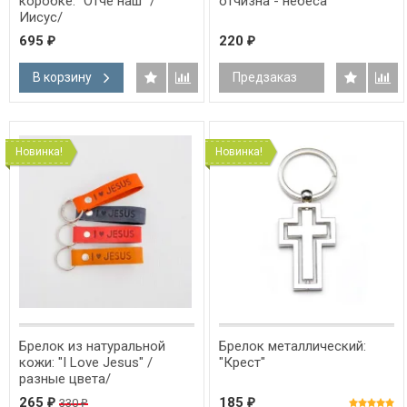
коробке: "Отче наш" /
отчизна - небеса"
Иисус/
695
220
₽
₽
В корзину
Предзаказ
Новинка!
Новинка!
Брелок из натуральной
Брелок металлический:
кожи: "I Love Jesus" /
"Крест"
разные цвета/
265
185
330
₽
₽
₽