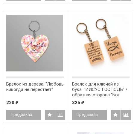
Брелок из дерева: "Любовь
Брелок для ключей из
никогда не перестает"
бука: "ИИСУС ГОСПОДЬ" /
обратная сторона "Бог
превращает Бурю..."/
220
325
₽
₽
Предзаказ
Предзаказ