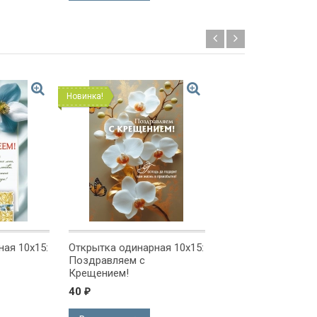
Новинка!
Новинка!
ая 10x15:
Открытка одинарная 10x15:
Открытка одинарна
Поздравляем с
Поздравляем!
Крещением!
40
40
₽
₽