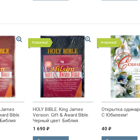
Новинка!
Новинка!
g James
HOLY BIBLE. King James
Открытка одинарн
ward Bible.
Version. Gift & Award Bible.
С Юбилеем!
 Библия
Черный цвет. Библия
на
Короля Иакова на
1 690
40
₽
₽
ке.
английском языке.
 закладка,
Словарь, карты, закладка,