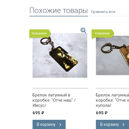
Похожие товары
Новинка!
Новинка!
ический:
Брелок латунный в
Брелок латунны
коробке: "Отче наш" /
коробке: "Отче н
Иисус/
купола/
695
695
₽
₽
В корзину
В корзину