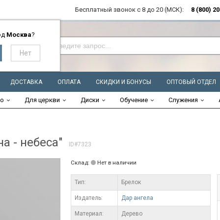
Бесплатный звонок с 8 до 20 (МСК):
8 (800) 2
од
Москва
?
ДОСТАВКА
ОПЛАТА
СКИДКИ И БОНУСЫ
ОПТОВЫЙ ОТДЕЛ
во
Для церкви
Диски
Обучение
Служения
а - небеса"
ID#7323
Склад:
Нет в наличии
Тип:
Брелок
Издатель:
Дар ангела
Материал:
Дерево