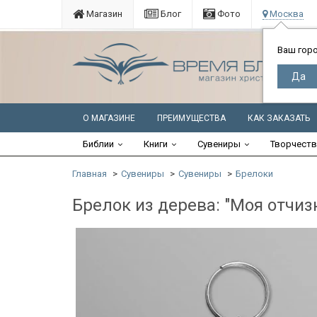
Магазин
Блог
Фото
Москва
Ваш гор
О МАГАЗИНЕ
ПРЕИМУЩЕСТВА
КАК ЗАКАЗАТЬ
Библии
Книги
Сувениры
Творчест
Главная
Сувениры
Сувениры
Брелоки
Брелок из дерева: "Моя отчизн