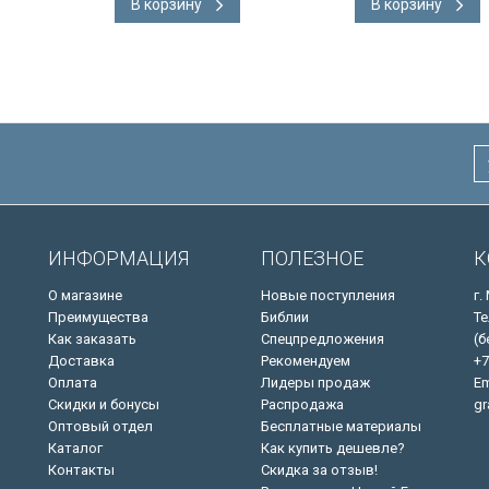
В корзину
В корзину
адка, слова
подарочная вкладка, слова
ны красным
Иисуса выделены красным
/200х140/
ИНФОРМАЦИЯ
ПОЛЕЗНОЕ
К
О магазине
Новые поступления
г.
Преимущества
Библии
Те
Как заказать
Спецпредложения
(б
Доставка
Рекомендуем
+7
Оплата
Лидеры продаж
Em
Скидки и бонусы
Распродажа
gr
Оптовый отдел
Бесплатные материалы
Каталог
Как купить дешевле?
Контакты
Скидка за отзыв!