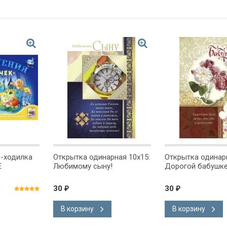
а-ходилка
Открытка одинарная 10x15:
Открытка одинарн
Е
Любимому сыну!
Дорогой бабушке
30
30
₽
₽
В корзину
В корзину