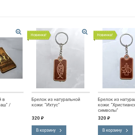
Новинка!
Новинка!
й в
Брелок из натуральной
Брелок из натура
аш" /
кожи: "Ихтус"
кожи: "Христианс
символы"
320
320
₽
₽
В корзину
В корзину