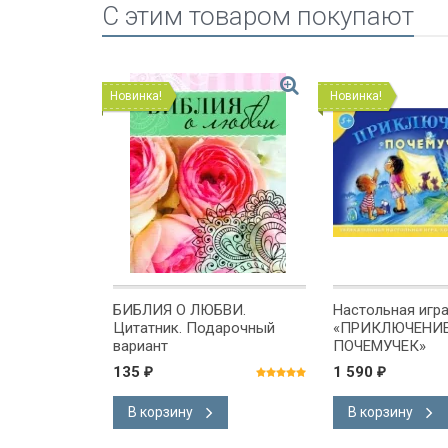
C этим товаром покупают
Новинка!
Новинка!
УЖБА
БИБЛИЯ О ЛЮБВИ.
Настольная игр
Цитатник. Подарочный
«ПРИКЛЮЧЕНИ
вариант
ПОЧЕМУЧЕК»
135
1 590
₽
₽
В корзину
В корзину