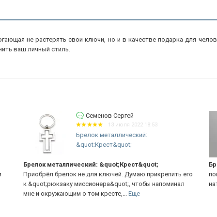
гающая не растерять свои ключи, но и в качестве подарка для чело
ить ваш личный стиль.
Ibragimova Firuza...
:53
21 августа 2021 21:46
Брелок из дерева: &quot;Иисус
любит...
t;
Брелок
рикрепить его
понравился брелок, очень красивый, качественный и
 напоминал
натурального дерева