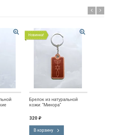
Новинка!
льной
Брелок из натуральной
СВЕЧА С НАДПИС
кие
кожи: "Минора"
дерево/
320
475
₽
₽
В корзину
В корзину