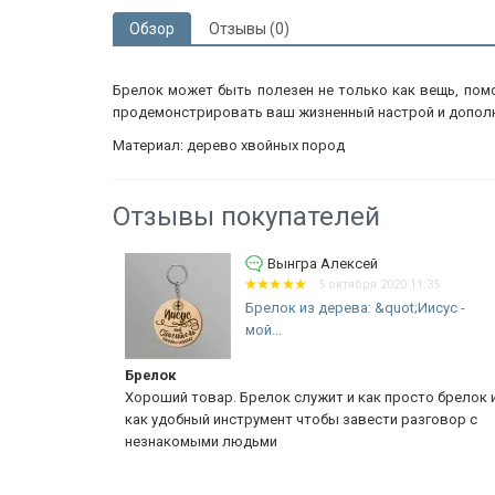
Обзор
Отзывы (0)
Брелок может быть полезен не только как вещь, помо
продемонстрировать ваш жизненный настрой и дополн
Материал: дерево хвойных пород
Отзывы покупателей
ксей
Семенов Сергей
тября 2020 11:35
13 июля 2022 18
ва: &quot;Иисус -
Брелок металлический:
&quot;Крест&quot;
Брелок металлический: &quot;Крест&quo
и как просто брелок и
Приобрёл брелок не для ключей. Думаю п
завести разговор с
к &quot;рюкзаку миссионера&quot;, чтобы
мне и окружающим о том кресте,...
Еще