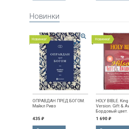
Новинки
Новинка!
Новинка!
ОМЕ
ОПРАВДАН ПРЕД БОГОМ.
HOLY BIBLE. Kin
х или
Майкл Ривз
Version. Gift & A
 Куреши
Бордовый цвет.
Короля Иакова 
435
1 690
₽
₽
английском язы
Словарь, карты,