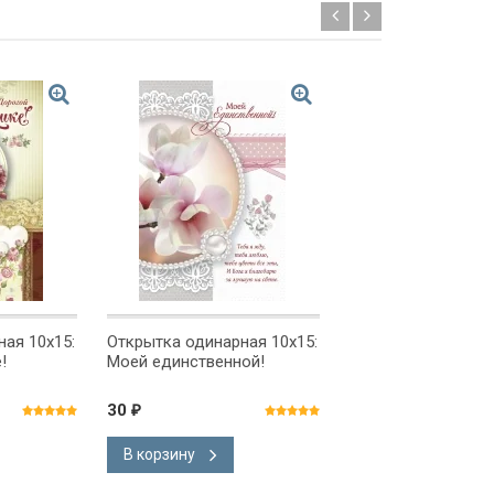
ая 10x15:
Открытка одинарная 10x15:
Открытка одинарна
!
Моей единственной!
Моему лучшему др
30
30
₽
₽
В корзину
В корзину