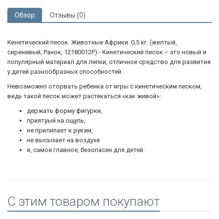
Обзор
Отзывы (0)
Кинетический песок. Животные Африки. 0,5 кг. (желтый,
сиреневый, Ранок, 12180012Р) - Кинетический песок – это новый и
популярный материал для лепки, отличное средство для развития
у детей разнообразных способностей.
Невозможно оторвать ребенка от игры с кинетическим песком,
ведь такой песок может растекаться «как живой»:
держать форму фигурки,
приятyый на ощупь,
не прилипает к рукам,
не высыхает на воздухе
и, самое главное, безопасен для детей.
C этим товаром покупают