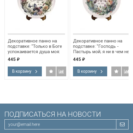
Декоративное панно на
Декоративное панно на
подставке: "Только в Боге
подставке: "Господь -
успокаивается душа моя:
Пастырь мой; я ни в чем не
от Него спасение мое" Пс
буду нуждаться" Пс 22:1
445
445
₽
₽
61:2
В корзину
В корзину
ПОДПИСАТЬСЯ НА НОВОСТИ