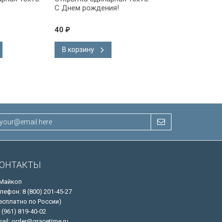
С Днем рождения!
С Днем рождения!
40
40
₽
₽
В корзину
В корзину
ОНТАКТЫ
 Майкоп
лефон: 8 (800) 201-45-27
есплатно по России)
 (961) 819-40-02
ail: order@gracetime.ru