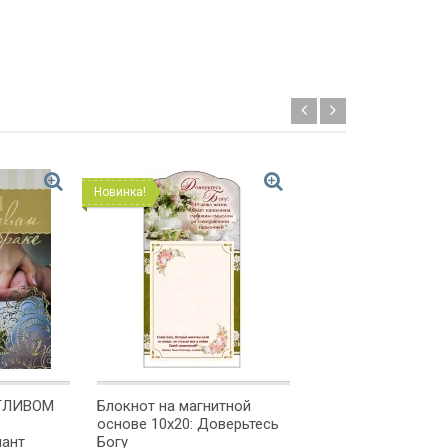
Новинка!
Новинка!
ТЛИВОМ
Блокнот на магнитной
Удлиненный свито
основе 10x20: Доверьтесь
"ПРОСИТЕ, И ДАН
иант
Богу
ВАМ" /формат 400