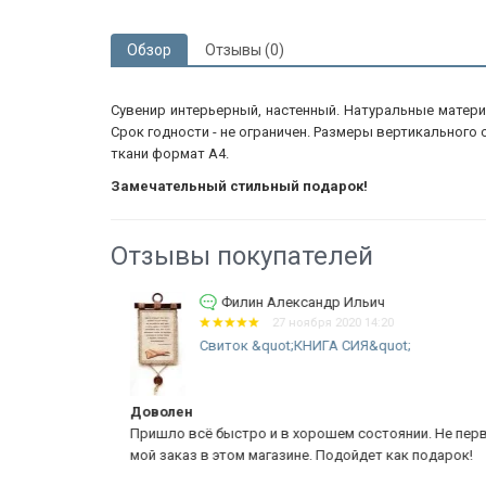
Обзор
Отзывы (0)
Сувенир интерьерный, настенный. Натуральные матери
Срок годности - не ограничен. Размеры вертикального с
ткани формат А4.
Замечательный стильный подарок!
Отзывы покупателей
Филин Александр Ильич
8
27 ноября 2020 14:20
 МОЙ
Свиток &quot;КНИГА СИЯ&quot;
Доволен
е качество
Пришло всё быстро и в хорошем состоянии. Не перв
мой заказ в этом магазине. Подойдет как подарок!