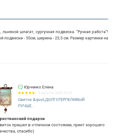
ьняной шпагат, сургучная подвеска. "Ручная работа"!
 подвески - 55см, ширина - 23,5 см. Размер картинки на
Юрченко Елена
6 августа 2020 23:53
Свиток &quot;ДОЛГОТЕРПЕЛИВЫЙ
ЛУЧШЕ...
Свиток
истианский подарок
Спасибо бол
иток пришел в отличном состоянии, принт хорошего
возраста, з
чества, спасибо)
довольны.