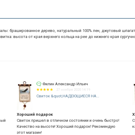
алы: брашированное дерево, натуральный 100% лен, джутовый шпагат, л
витка: высота от края верхнего кольца на рее до нижнего края сургучной
Филин Александр Ильич
27 ноября 2020 14:19
Свиток &quot;НАДЕЮЩИЕСЯ НА...
Хороший подарок
Хр
ый
Свиток пришел в отличном состоянии и очень быстро!
Св
Качество на высоте! Хороший подарок! Рекомендую
ка
этот магазин!