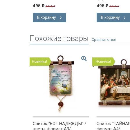
495
495
550
550
₽
₽
₽
₽
В корзину
В корзину
Похожие товары
Новинка!
Новинка!
иток
Свиток "БОГ НАДЕЖДЫ" /
Свиток "ТАЙНАЯ
ЖЕТ
цветы, формат А3/
формат А4/