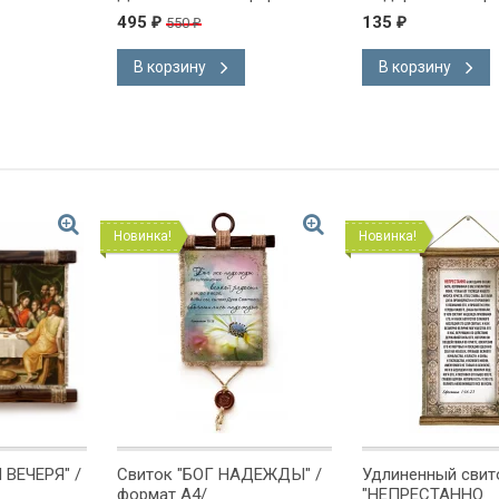
А4/
495
135
550
₽
₽
₽
В корзину
В корзину
Новинка!
Новинка!
 ВЕЧЕРЯ" /
Свиток "БОГ НАДЕЖДЫ" /
Удлиненный свит
формат А4/
"НЕПРЕСТАННО