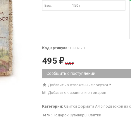
Вес:
150 г
Код артикула:
130-4-В-П
495
₽
550
₽
Сообщить о поступлении
Добавить в отложенные покупки
Добавить к сравнению товаров
Категории:
Свитки формата А4 с подвеской из с
Теги:
Подарок
Сувениры
Свитки