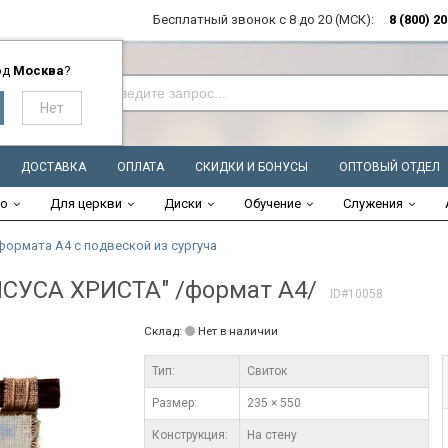
Бесплатный звонок с 8 до 20 (МСК):
8 (800) 2
од
Москва
?
ДОСТАВКА
ОПЛАТА
СКИДКИ И БОНУСЫ
ОПТОВЫЙ ОТДЕЛ
во
Для церкви
Диски
Обучение
Служения
формата А4 с подвеской из сургуча
СУСА ХРИСТА" /формат А4/
ID#10058
Склад:
Нет в наличии
Тип:
Свиток
Размер:
235 × 550
Конструкция:
На стену