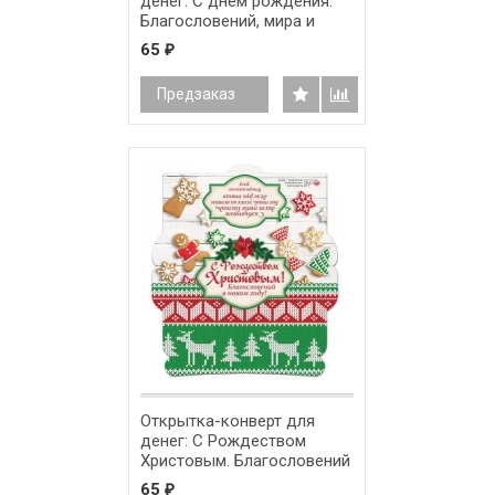
денег: С днём рождения.
Благословений, мира и
радости от нашего
65
₽
Господа! /ПК-009/
Предзаказ
Открытка-конверт для
денег: С Рождеством
Христовым. Благословений
в новом году! /ПК-014/
65
₽