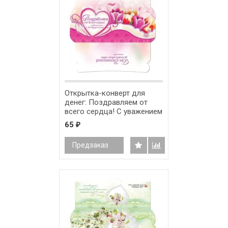
Открытка-конверт для
денег: Поздравляем от
всего сердца! С уважением
и благодарностью /
65
₽
ПК-008/
Предзаказ