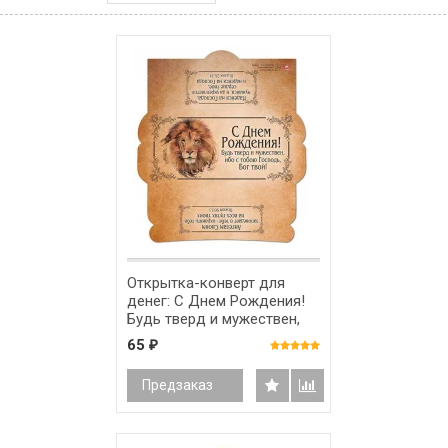
Открытка-конверт для
денег: C Днем Рождения!
Будь тверд и мужествен,
ибо с тобою Господь! /
65
₽
ПК-018/
Предзаказ