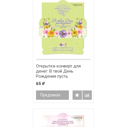
Открытка-конверт для
денег: В твой День
Рождения пусть
сбываются мечты! /
65
₽
ПК-012/
Предзаказ