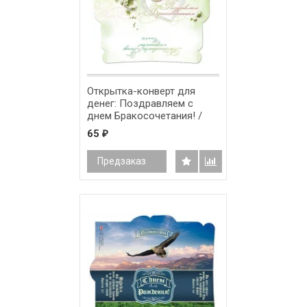
Открытка-конверт для
денег: Поздравляем с
днем Бракосочетания! /
ПК-007/
65
₽
Предзаказ