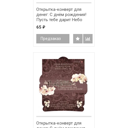
Открытка-конверт для
денег: С днём рождения!
Пусть тебе дарит Небо
почаще все, что радость
65
₽
тебе приносит, все, что
нужно тебе для счастья! /
Предзаказ
ПК-011/
Открытка-конверт для