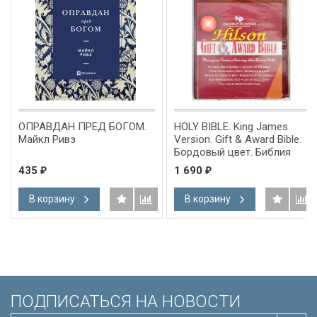
ОПРАВДАН ПРЕД БОГОМ.
HOLY BIBLE. King James
Майкл Ривз
Version. Gift & Award Bible.
Бордовый цвет. Библия
Короля Иакова на
435
1 690
₽
₽
английском языке.
Словарь, карты, закладка,
В корзину
В корзину
подарочная вкладка, слова
Иисуса выделены красным
/200х140/
ПОДПИСАТЬСЯ НА НОВОСТИ