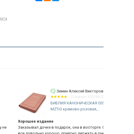
мата
Зимин Алексей Викторович
13 января 2023 08:22
БИБЛИЯ КАНОНИЧЕСКАЯ 055
MZTiG кремово-розовая,...
рошее издание
Библия кано
казывал дочке в подарок, она в восторге. Сделано
Хорошая нед
е довольно хорошо, приятно держать в руках
прилично сд