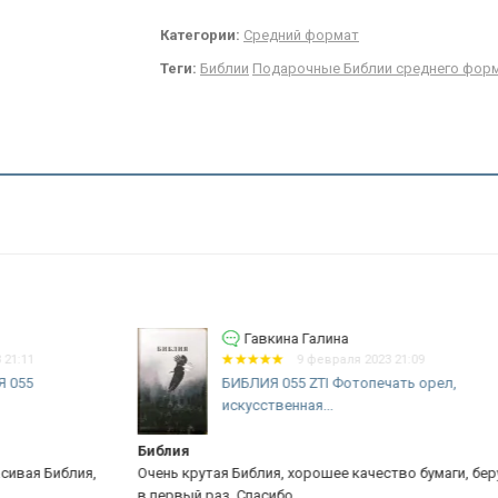
Категории:
Средний формат
Теги:
Библии
Подарочные Библии среднего фор
Гавкина Галина
9 февраля 2023 21:09
БИБЛИЯ 055 ZTI Фотопечать орел,
искусственная...
Библия
Хо
я,
Очень крутая Библия, хорошее качество бумаги, беру не
За
в первый раз. Спасибо
вс