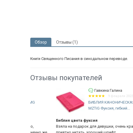
Обзор
Отзывы (1)
Книги Священного Писания в синодальном переводе.
Отзывы покупателей
Гавкина Галина
:02
9 февраля 2023 21:11
057 MG
БИБЛИЯ КАНОНИЧЕСКАЯ 055
MZTiG Фуксия, гибкий...
Библия цвета фуксия
ыстро,
Взяла на подарок для девушки, очень красивая Библи
, конечно же
приятно читать, хороший шрифт