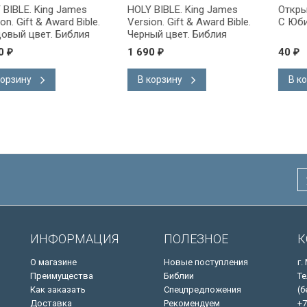
g James
HOLY BIBLE. King James
Открытка одинарн
ward Bible.
Version. Gift & Award Bible.
С Юбилеем!
 Библия
Черный цвет. Библия
на
Короля Иакова на
1 690
40
₽
₽
ке.
английском языке.
 закладка,
Словарь, карты, закладка,
В корзину
В корзину
адка, слова
подарочная вкладка, слова
ны красным
Иисуса выделены красным
/200х140/
ИНФОРМАЦИЯ
ПОЛЕЗНОЕ
К
О магазине
Новые поступления
г.
Преимущества
Библии
Те
Как заказать
Спецпредложения
(б
Доставка
Рекомендуем
+7