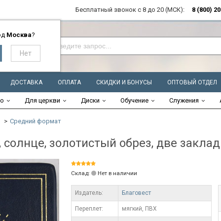
Бесплатный звонок с 8 до 20 (МСК):
8 (800) 2
од
Москва
?
ДОСТАВКА
ОПЛАТА
СКИДКИ И БОНУСЫ
ОПТОВЫЙ ОТДЕЛ
во
Для церкви
Диски
Обучение
Служения
Средний формат
 солнце, золотистый обрез, две заклад
Склад:
Нет в наличии
Издатель:
Благовест
Переплет:
мягкий, ПВХ