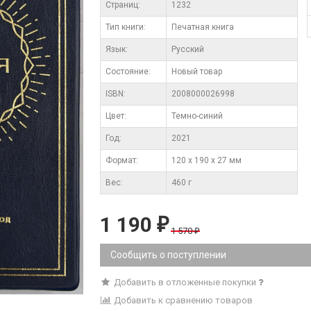
Cтраниц:
1232
Тип книги:
Печатная книга
Язык:
Русский
Состояние:
Новый товар
ISBN:
2008000026998
Цвет:
Темно-синий
Год:
2021
Формат:
120 x 190 x 27 мм
Вес:
460 г
1 190
₽
1 570
₽
Сообщить о поступлении
Добавить в отложенные покупки
Добавить к сравнению товаров