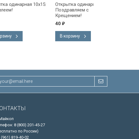
ая 10x15:
Открытка одинарная 10x15:
Открытка одинарна
Поздравляем с
Поздравляем!
Крещением!
40
40
₽
₽
В корзину
В корзину
ОНТАКТЫ
 Майкоп
лефон: 8 (800) 201-45-27
есплатно по России)
 (961) 819-40-02