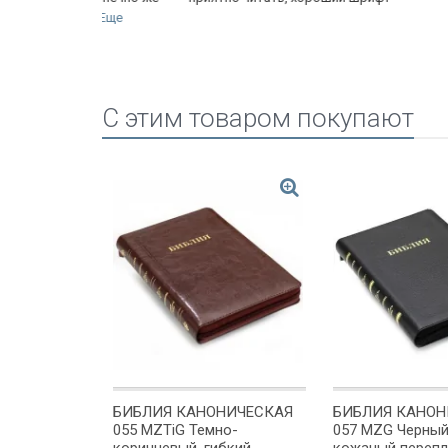
о...
Еще
C этим товаром покупают
/синий/
БИБЛИЯ КАНОНИЧЕСКАЯ
БИБЛИЯ КАНОН
055 MZTiG Темно-
057 MZG Черный