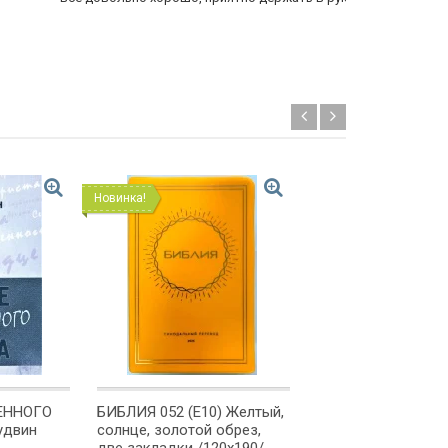
Новинка!
Новинка!
ЕННОГО
БИБЛИЯ 052 (Е10) Желтый,
БИБЛИЯ 052 (Е8) Ч
удвин
солнце, золотой обрез,
солнце, золотой о