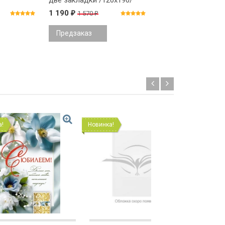
две закладки /120х190/
две закладки /120
1 190
1 190
1 570
1 570
₽
₽
₽
₽
Предзаказ
Предзаказ
Новинка!
Новинка!