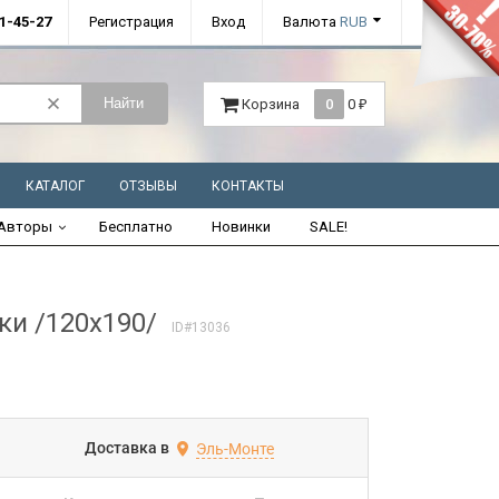
01-45-27
Регистрация
Вход
Валюта
RUB
Найти
Корзина
0
0
₽
КАТАЛОГ
ОТЗЫВЫ
КОНТАКТЫ
Авторы
Бесплатно
Новинки
SALE!
ки /120х190/
ID#13036
Доставка в
Эль-Монте