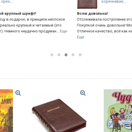
коричневая,...
Всем довольна!
Би
ое
Отслеживала поступление этой Библии в магазин.
По
Покупкой очень довольна! Мои ожидания оправдались.
Ре
ще
Отличное качество, всё как на фото. Благодарю за...
Еще