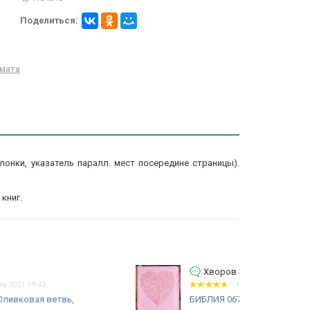
Поделиться:
мата
лонки, указатель паралл. мест посередине страницы).
книг.
Хворов Евгений Юрьевич
12 декабря 2020 06:01
БИБЛИЯ 067 ZTI Розовый цвет,