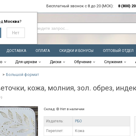
Бесплатный звонок с 8 до 20 (МСК):
8 (800) 2
од
Москва
?
ДОСТАВКА
ОПЛАТА
СКИДКИ И БОНУСЫ
ОПТОВЫЙ ОТДЕЛ
во
Для церкви
Диски
Обучение
Служения
Большой формат
точки, кожа, молния, зол. обрез, индек
69
Склад:
Нет в наличии
Издатель:
РБО
Переплет:
Кожа