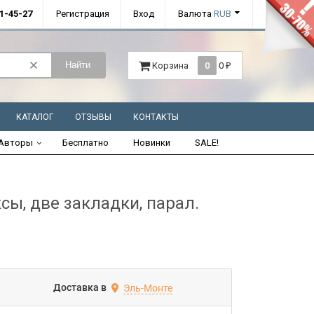
01-45-27
Регистрация
Вход
Валюта
RUB
Найти
Корзина
0
0
₽
КАТАЛОГ
ОТЗЫВЫ
КОНТАКТЫ
Авторы
Бесплатно
Новинки
SALE!
сы, две закладки, парал.
Доставка в
Эль-Монте