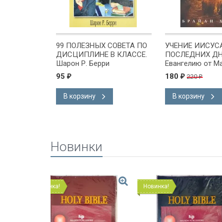
-НИБУДЬ!
99 ПОЛЕЗНЫХ СОВЕТА ПО
УЧЕНИЕ ИИСУС
боды в
ДИСЦИПЛИНЕ В КЛАССЕ.
ПОСЛЕДНИХ ДН
 воли. Кевин
Шарон Р. Берри
Евангелию от М
25. Брайан Хьюз
95
180
220
₽
₽
₽
В корзину
В корзину
Новинки
Новинка!
Новинка!