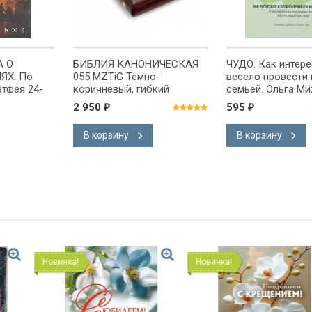
А О
БИБЛИЯ КАНОНИЧЕСКАЯ
ЧУДО. Как интере
ЯХ. По
055 MZTiG Темно-
весело провести 
атфея 24-
коричневый, гибкий
семьей. Ольга Ми
переплет из термовинила,
2 950
595
₽
₽
молния, золотой обрез,
индексы, закладка
В корзину
В корзину
/135х210/
Новинка!
Новинка!