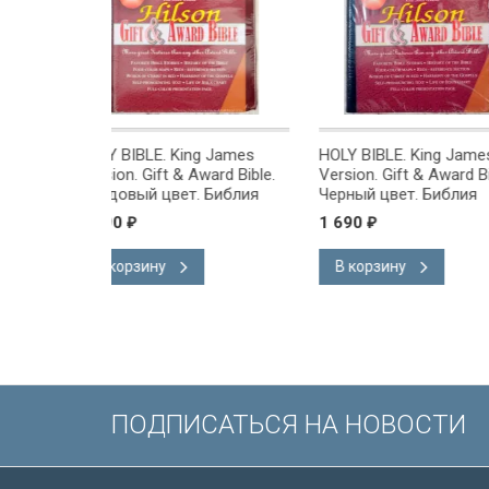
ng James
HOLY BIBLE. King James
Открытка одинар
Award Bible.
Version. Gift & Award Bible.
С Юбилеем!
. Библия
Черный цвет. Библия
 на
Короля Иакова на
1 690
40
₽
₽
ыке.
английском языке.
, закладка,
Словарь, карты, закладка,
В корзину
В корзину
ладка, слова
подарочная вкладка, слова
ены красным
Иисуса выделены красным
/200х140/
ПОДПИСАТЬСЯ НА НОВОСТИ