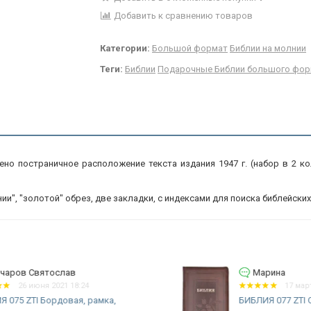
Добавить к сравнению товаров
Категории:
Большой формат
Библии на молнии
Теги:
Библии
Подарочные Библии большого фор
о постраничное расположение текста издания 1947 г. (набор в 2 ко
ии", "золотой" обрез, две закладки, с индексами для поиска библейских 
Марина
17 марта 2021 19:43
БИБЛИЯ 077 ZTI Оливковая ветвь,