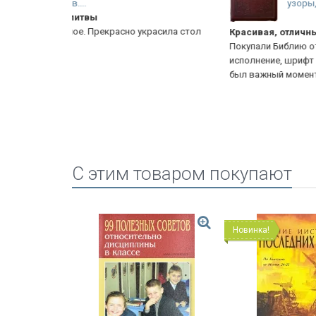
узоры, срез,...
расила стол
Красивая, отличный крупный шрифт!
Покупали Библию отцу в подарок, в принципе неплох
исполнение, шрифт реально крупный и читаемый (это
был важный момент). Немного неудачно продуман...
Е
C этим товаром покупают
Новинка!