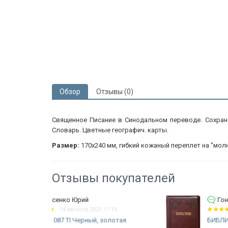
Обзор
Отзывы (0)
Священное Писание в Синодальном переводе. Сохранен
Словарь. Цветные географич. карты.
Размер:
170х240 мм, гибкий кожаный переплет на "молн
Отзывы покупателей
Гончаров Святослав
7:15
26 июня 2021 18:24
олотая
БИБЛИЯ 075 ZTI Бордовая, рамка,