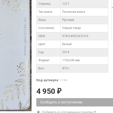
Cтраниц:
1217
Тип книги:
Печатная книга
Язык:
Русский
Состояние:
Новый товар
ISBN:
978-5-85524-310-9
Цвет:
Белый
Год:
2019
Формат:
170х240 мм
Вес:
870 г
Код артикула:
1194
4 950
₽
Сообщить о поступлении
Добавить в отложенные покупки