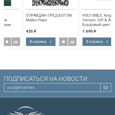
ОПРАВДАН ПРЕД БОГОМ.
HOLY BIBLE. King James
Майкл Ривз
Version. Gift & Award Bible.
Бордовый цвет. Библия
Короля Иакова на
435
1 690
₽
₽
английском языке.
Словарь, карты, закладка,
В корзину
В корзину
подарочная вкладка, слова
Иисуса выделены красным
/200х140/
ПОДПИСАТЬСЯ НА НОВОСТИ