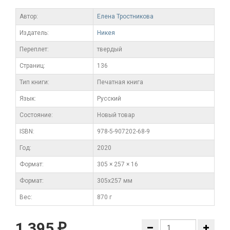
Автор:
Елена Тростникова
Издатель:
Никея
Переплет:
твердый
Cтраниц:
136
Тип книги:
Печатная книга
Язык:
Русский
Состояние:
Новый товар
ISBN:
978-5-907202-68-9
Год:
2020
Формат:
305 × 257 × 16
Формат:
305х257 мм
Вес:
870 г
1 395
₽