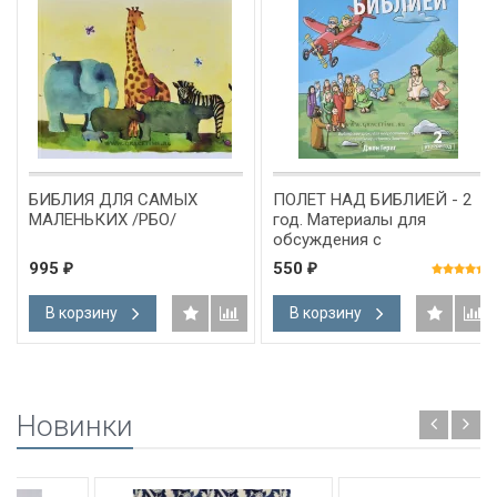
БИБЛИЯ ДЛЯ САМЫХ
ПОЛЕТ НАД БИБЛИЕЙ - 2
МАЛЕНЬКИХ /РБО/
год. Материалы для
обсуждения с
подростками. Джон Гериг
995
550
₽
₽
В корзину
В корзину
Новинки