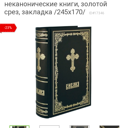
неканонические книги, золотой
срез, закладка /245х170/
ID#17346
-23%