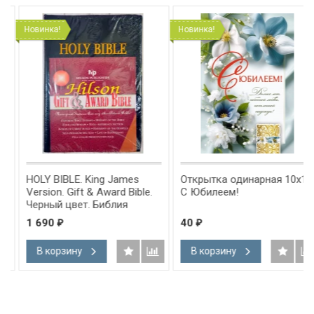
Новинка!
Новинка!
HOLY BIBLE. King James
Открытка одинарная 10x15:
Version. Gift & Award Bible.
С Юбилеем!
Черный цвет. Библия
Короля Иакова на
1 690
40
₽
₽
английском языке.
Словарь, карты, закладка,
В корзину
В корзину
подарочная вкладка, слова
Иисуса выделены красным
/200х140/