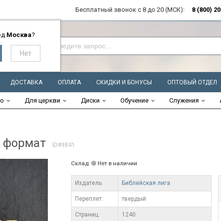
Бесплатный звонок с 8 до 20 (МСК):
8 (800) 2
од
Москва
?
ДОСТАВКА
ОПЛАТА
СКИДКИ И БОНУСЫ
ОПТОВЫЙ ОТДЕЛ
во
Для церкви
Диски
Обучение
Служения
 формат
ID#9841
Склад:
Нет в наличии
Издатель:
Библейская лига
Переплет:
твердый
Cтраниц:
1240