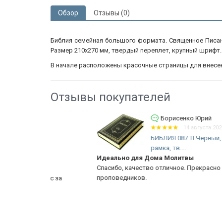
Обзор
Отзывы (0)
Библия семейная большого формата. Священное Писани
Размер 210х270 мм, твердый переплет, крупный шрифт.
В начале расположены красочные страницы для внесен
Отзывы покупателей
...
Борисенко Юрий
14 августа 2021 17:15
БО/
БИБЛИЯ 087 TI Черный, золотая
рамка, тв....
Идеально для Дома Молитвы
Спасибо, качество отличное. Прекрасно украсила ст
проповедников.
 вас за