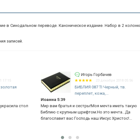
е в Синодальном переводе. Каноническое издание. Набор в 2 колонк
ия записей.
Игорь Горбачев
23 декабря 2018 05:56
БИБЛИЯ 087 TI Черный, тв.
переплет, кожа,...
Иоанна 5:39
ол
Мир вам братья и сестры!Моя мечта иметь такую
Би
Библию с крупным шрифтом.Но это мечта...Да
За
благославит вас Господь наш Иисус Христос!...
гл
ог