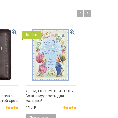
Новинка!
Хит!
ДЕТИ, ПОСЛУШНЫЕ БОГУ.
ДЕТСКАЯ БИБЛИЯ
 рамка,
Божья мудрость для
Библейские расск
отой срез,
малышей
картинках. Состав
Борислав Арапови
110
1 150
₽
₽
ь
Маттелмяки