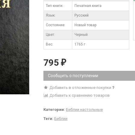
Тип книги:
Печатная книга
Язык:
Русский
Состояние:
Новый товар
Цвет:
Черный
Вес:
1765 г
795
₽
Сообщить о поступлении
Добавить в отложенные покупки
Добавить к сравнению товаров
Категории:
Библии настольные
Теги:
Библии