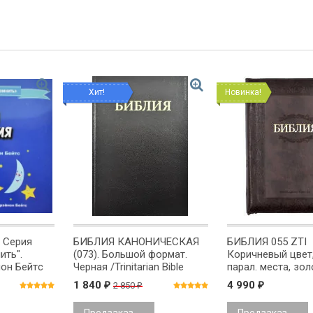
Хит!
Новинка!
 Серия
БИБЛИЯ КАНОНИЧЕСКАЯ
БИБЛИЯ 055 ZTI
ить".
(073). Большой формат.
Коричневый цвет,
он Бейтc
Черная /Trinitarian Bible
парал. места, зол
Society/
молния, индексы,
1 840
4 990
2 850
₽
₽
₽
закладка, словар
/150х205/