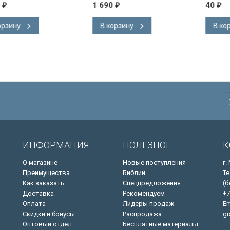
на
Короля Иакова на
1 690
40
₽
₽
ке.
английском языке.
 закладка,
Словарь, карты, закладка,
В корзину
В корзину
адка, слова
подарочная вкладка, слова
ны красным
Иисуса выделены красным
/200х140/
ИНФОРМАЦИЯ
ПОЛЕЗНОЕ
К
О магазине
Новые поступления
г.
Преимущества
Библии
Те
Как заказать
Спецпредложения
(б
Доставка
Рекомендуем
+7
Оплата
Лидеры продаж
Em
Скидки и бонусы
Распродажа
gr
Оптовый отдел
Бесплатные материалы