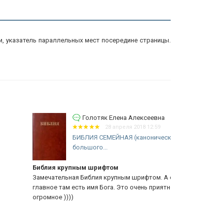
и, указатель параллельных мест посередине страницы.
Голотяк Елена Алексеевна
28 апреля 2018 12:59
БИБЛИЯ СЕМЕЙНАЯ (каноническая,
большого...
блия крупным шрифтом
Крупный шр
мечательная Библия крупным шрифтом. А самое
ВЕликолепно
авное там есть имя Бога. Это очень приятно. Спасибо
немаловажно
ромное ))))