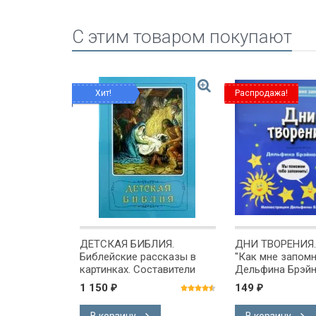
C этим товаром покупают
Хит!
Распродажа!
НЫЕ БОГУ.
ДЕТСКАЯ БИБЛИЯ.
ДНИ ТВОРЕНИЯ.
ь для
Библейские рассказы в
"Как мне запомн
картинках. Составители
Дельфина Брэйн
Борислав Арапович и Вера
1 150
149
₽
₽
Маттелмяки