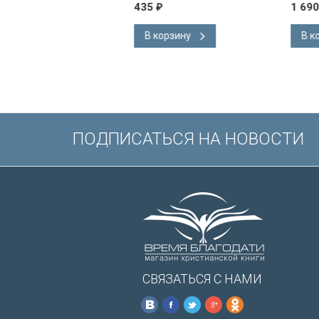
Короля Иакова 
435
1 690
₽
₽
английском язы
Словарь, карты,
В корзину
В корзину
подарочная вкл
Иисуса выделе
/200х140/
ПОДПИСАТЬСЯ НА НОВОСТИ
СВЯЗАТЬСЯ С НАМИ