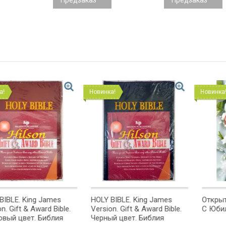
Предзаказ
Предзаказ
Новинка!
Новинка!
g James
HOLY BIBLE. King James
Открытка одинарн
ward Bible.
Version. Gift & Award Bible.
С Юбилеем!
 Библия
Черный цвет. Библия