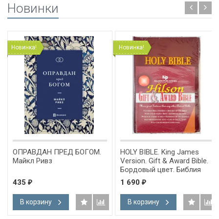
Новинки
Новинка!
Новинка!
ОПРАВДАН ПРЕД БОГОМ.
HOLY BIBLE. King James
Майкл Ривз
Version. Gift & Award Bible.
Бордовый цвет. Библия
Короля Иакова на
435
1 690
₽
₽
английском языке.
Словарь, карты, закладка,
В корзину
В корзину
подарочная вкладка, слова
Иисуса выделены красным