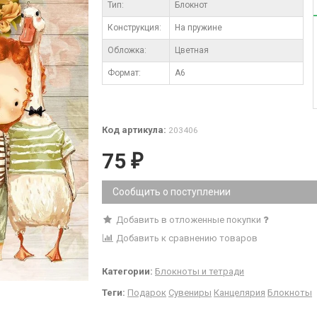
Тип:
Блокнот
Конструкция:
На пружине
Обложка:
Цветная
Формат:
А6
Код артикула:
203406
75
₽
Сообщить о поступлении
Добавить в отложенные покупки
Добавить к сравнению товаров
Категории:
Блокноты и тетради
Теги:
Подарок
Сувениры
Канцелярия
Блокноты