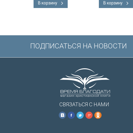
В корзину
В корзину
подарочная вкл
Иисуса выделе
/200х140/
ПОДПИСАТЬСЯ НА НОВОСТИ
СВЯЗАТЬСЯ С НАМИ