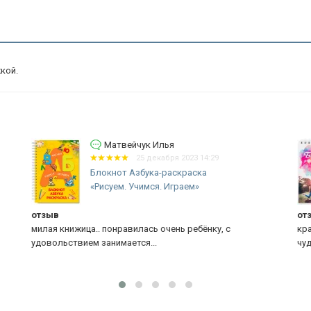
кой.
Матвейчук Илья
25 декабря 2023 14:26
Блокнот А6 &quot;БЫТЬ
РОДИТЕЛЕМ - ЭТО...
отзыв
О
красивый блокнот, приятно иметь всегда под рукой,
чудесное оформление..