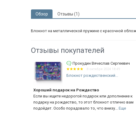
Обзор
Отзывы (1)
Блокнот на металлической пружине с красочной облож
Отзывы покупателей
ргеевич
Матвейчук Илья
:49
25 декабря 2023 14:29
..
Блокнот Азбука-раскраска
«Рисуем. Учимся. Играем»
отзыв
олнение к
милая книжица.. понравилась очень ребёнку, с
лично вам
удовольствием занимается...
..
Еще