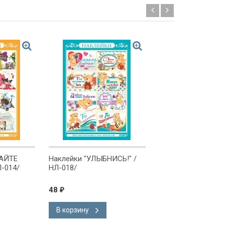
Новинка!
АЙТЕ
Наклейки "УЛЫБНИСЬ!" /
Блокнот "ЗОЛОТО
-014/
НЛ-018/
ПРАВИЛО"
48
75
₽
₽
В корзину
Предзаказ