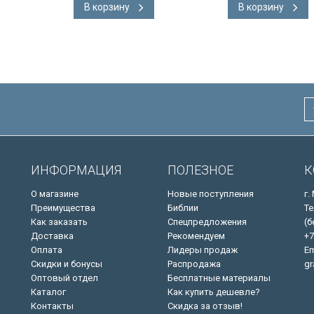
В корзину
В корзину
адка, слова
подарочная вкладка, слова
ны красным
Иисуса выделены красным
/200х140/
ИНФОРМАЦИЯ
ПОЛЕЗНОЕ
К
О магазине
Новые поступления
г.
Преимущества
Библии
Те
Как заказать
Спецпредложения
(б
Доставка
Рекомендуем
+7
Оплата
Лидеры продаж
Em
Скидки и бонусы
Распродажа
gr
Оптовый отдел
Бесплатные материалы
Каталог
Как купить дешевле?
Контакты
Скидка за отзыв!