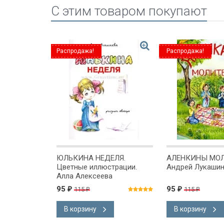
C этим товаром покупают
Распродажа!
Распродажа!
ЮЛЬКИНА НЕДЕЛЯ.
АЛЕНКИНЫ МО
 НЕБЕСНУЮ
Цветные иллюстрации.
Андрей Лукаши
Буньян
Алла Алексеева
95
95
115
115
₽
₽
₽
₽
В корзину
В корзину