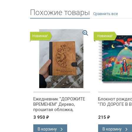
Похожие товары
Новинка!
Новинка!
дневник с
Ежедневник "ДОРОЖИТЕ
Блокнот рождес
СВЕТЛЫЕ
ВРЕМЕНЕМ" Дерево,
"ПО ДОРОГЕ В 
прошитая обложка,
застежка, карманы,
3 950
215
₽
₽
магнитная кнопка /22х16,5
см/ 2
В корзину
В корзину