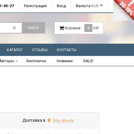
01-45-27
Регистрация
Вход
Валюта
RUB
Найти
Корзина
0
0
₽
КАТАЛОГ
ОТЗЫВЫ
КОНТАКТЫ
Авторы
Бесплатно
Новинки
SALE!
Доставка в
Эль-Монте