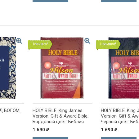
Новинка!
Новинка!
g James
HOLY BIBLE. King James
Открытка одинарн
ward Bible.
Version. Gift & Award Bible.
С Юбилеем!
 Библия
Черный цвет. Библия
на
Короля Иакова на
1 690
40
₽
₽
ке.
английском языке.
 закладка,
Словарь, карты, закладка,