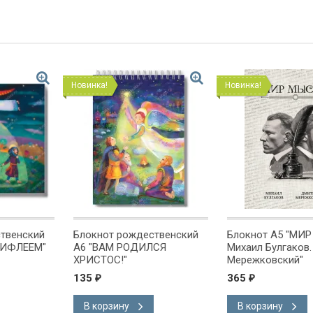
Новинка!
Новинка!
твенский
Блокнот рождественский
Блокнот А5 "МИ
ВИФЛЕЕМ"
А6 "ВАМ РОДИЛСЯ
Михаил Булгаков
ХРИСТОС!"
Мережковский"
135
365
₽
₽
В корзину
В корзину