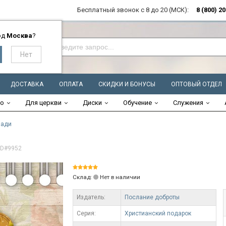
Бесплатный звонок с 8 до 20 (МСК):
8 (800) 2
од
Москва
?
ДОСТАВКА
ОПЛАТА
СКИДКИ И БОНУСЫ
ОПТОВЫЙ ОТДЕЛ
во
Для церкви
Диски
Обучение
Служения
ради
ID#9952
Склад:
Нет в наличии
Издатель:
Послание доброты
Серия:
Христианский подарок