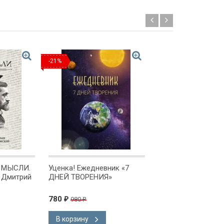
-21%
Новинка!
Р МЫСЛИ.
Уценка! Ежедневник «7
Блокнот А6 "СНЫ
. Дмитрий
ДНЕЙ ТВОРЕНИЯ»
/софт-тач/
780
145
980
₽
₽
₽
В корзину
В корзину