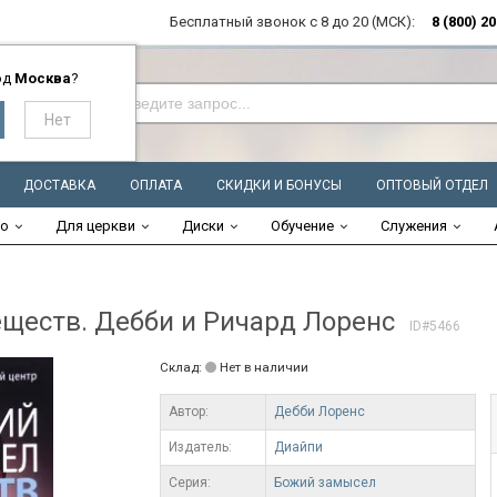
Бесплатный звонок с 8 до 20 (МСК):
8 (800) 2
од
Москва
?
ДОСТАВКА
ОПЛАТА
СКИДКИ И БОНУСЫ
ОПТОВЫЙ ОТДЕЛ
во
Для церкви
Диски
Обучение
Служения
еств. Дебби и Ричард Лоренс
ID#5466
Склад:
Нет в наличии
Автор:
Дебби Лоренс
Издатель:
Диайпи
Серия:
Божий замысел