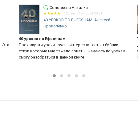
Соловьева Наталья...
12 сентября 2024 20:21
40 УРОКОВ ПО ЕФЕСЯНАМ. Алексей
Прокопенко
40 уроков по Ефесянам
Уч
Эта
Прохожу эти уроки.. очень интересно.. есть в библии
Дж
стихи которые мне тяжело понять .. надеюсь по урокам
уш
смогу разобраться в данной книге
зн