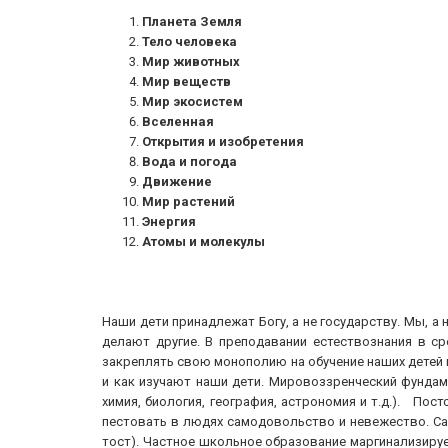
Планета Земля
Тело человека
Мир животных
Мир веществ
Мир экосистем
Вселенная
Открытия и изобретения
Вода и погода
Движение
Мир растений
Энергия
Атомы и молекулы
Наши дети принадлежат Богу, а не государству. Мы, а 
делают другие. В преподавании естествознания в с
закреплять свою монополию на обучение наших детей 
и как изучают наши дети. Мировоззренческий фундам
химия, биология, география, астрономия и т.д.). Пос
пестовать в людях самодовольство и невежество. Сам
тост). Частное школьное образование маргинализируе