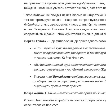
не признаются кроме официально одобренных – тех, 
Каждый школьный учитель естествознания, сам того не
Такое положение сводит на нет любые нашидостижения
тот контролирует нацию. Назрела острая нужда осн
библейского мировоззрения, и позволили бы им помо
истин Священного Писания. Назрела нужда оснастит
сверстникам и даже – своим учителям. Именно для это
Сергей Головин -
др.философии, др.прикладного бого
«
Это – лучший курс по введению в естественные н
много вопросов охвачено так просто и так проду
и увлекательным».
Кейти Ичиязу.
«Вы искали полный курс естествознания для дете
вы просто не видели курс «Божий замысел»!»
Жу
У серии книг
"Божий замысел"
ряд несомненных до
сообщает не только доступно, но и ненавязчиво.
выдвинуты против этого проекта.
Возражение 1.
Он не имеет конкретной привязки к н
Ответ: Невозможно выработать соответствующего кур
себе - тогда ее прочтут.