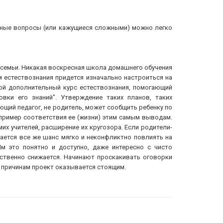
ложные вопросы (или кажущиеся сложными) можно легко
 семьи. Никакая воскресная школа домашнего обучения
м естествознания придется изначально настроиться на
шой дополнительный курс естествознания, помогающий
вки его знаний". Утверждение таких планов, таких
щий педагог, не родитель, может сообщить ребенку по
 пример соответствия ее (жизни) этим самым выводам.
мих учителей, расширение их кругозора. Если родители-
тается все же шанс мягко и неконфликтно повлиять на
Им это понятно и доступно, даже интересно с чисто
ественно снижается. Начинают проскакивать оговорки
ым причинам проект оказывается стоящим.