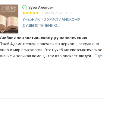
Зуев Алексей
5 июля 2024 13:01
УЧЕБНИК ПО ХРИСТИАНСКОМУ
ДУШЕПОПЕЧЕНИЮ....
ебник по христианскому душепопечению
Рекоменду
ей Адамс вернул попечение в церковь, откуда оно
Отличная кни
ло в мир психологии. Этот учебник систематическое
берите! Поня
ание и великая помощь тем кто опекает людей...
Еще
цветные илл