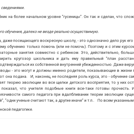
и сведениями.
ебник на более начальном уровне "гусеницы". Он так и сделан, что с
го обучения, далеко не везде реально осуществимую.
, даже посещающего воскресную школу, - это однозначно дело рук его
му обучению только помочь (или не помочь). Поэтому и с этим курсо
раторные занятия совместно с ребенком. Это, действительно, боль
ширить кругозор школьника и дать ему правильный "план расстано
подтверждаться их собственной внутренней убежденностью. Даже верую
выводы - это могут и должны именно родители, показывающие в жизни
т она подана. И, наконец, не последняя роль курса, это - обучение са
узят теорию эволюции во все щелки детского восприятия, то у них ос
показал, что учителя подобные книги все-таки готовы прочесть. 
вязчивости самого педагога при вдалбливании теории эволюции сущ
й", "одни ученые считают так, а другие иначе" и т.п.. По всем указанн
анской педагогике.