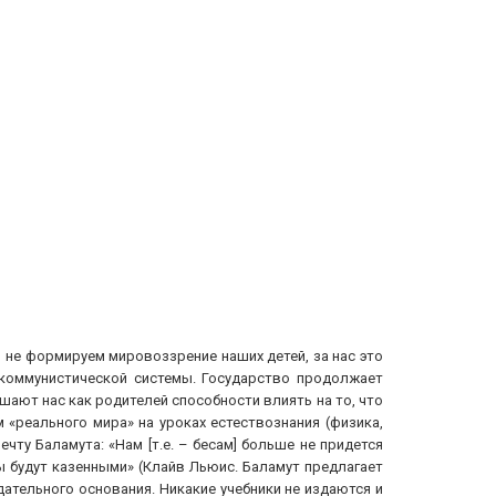
мы не формируем мировоззрение наших детей, за нас это
 коммунистической системы. Государство продолжает
ают нас как родителей способности влиять на то, что
«реального мира» на уроках естествознания (физика,
чту Баламута: «Нам [т.е. – бесам] больше не придется
ы будут казенными» (Клайв Льюис. Баламут предлагает
ательного основания. Никакие учебники не издаются и