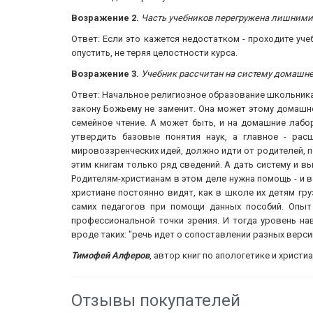
Возражение 2.
Часть учебников перегружена лишним
Ответ: Если это кажется недостатком - проходите уч
опустить, не теряя целостности курса.
Возражение 3.
Учебник рассчитан на систему домашне
Ответ: Начальное религиозное образование школьника
закону Божьему не заменит. Она может этому домашне
семейное чтение. А может быть, и на домашние лабо
утвердить базовые понятия наук, а главное - рас
мировоззренческих идей, должно идти от родителей, 
этим книгам только ряд сведений. А дать систему и 
Родителям-христианам в этом деле нужна помощь - и во
христиане постоянно видят, как в школе их детям гр
самих педагогов при помощи данных пособий. Опыт 
профессиональной точки зрения. И тогда уровень на
вроде таких: "речь идет о сопоставлении разных верси
Тимофей Алферов
, автор книг по апологетике и христи
Отзывы покупателей