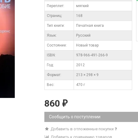
Переплет:
мягкий
Cтраниц:
168
Тип книги:
Печатная книга
Язык:
Русский
Состояние:
Новый товар
ISBN:
978-966-491-266-9
Год:
2012
Формат:
213 × 298 × 9
Вес:
470 г
860
₽
Сообщить о поступлении
Добавить в отложенные покупки
Добавить к сравнению товаров