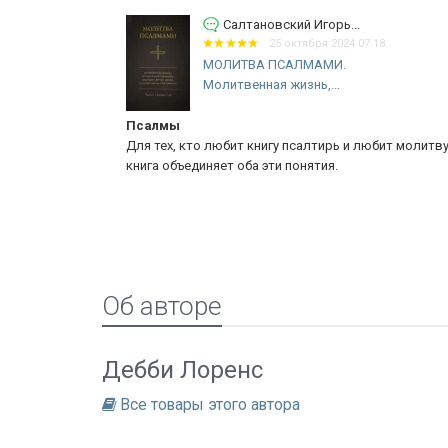
Салтановский Игорь...
25 октября 2024 07:18
МОЛИТВА ПСАЛМАМИ.
.
Молитвенная жизнь,...
Псалмы
акрепления
Для тех, кто любит книгу псалтирь и любит молитву. 
книга объединяет оба эти понятия.
Об авторе
Дебби Лоренс
Все товары этого автора