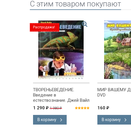
C этим товаром покупают
Распродажа!
ОЛОБОК.
ТВОРЕНЬЕВЕДЕНИЕ.
МИР ВАШЕМУ ДО
 зверят, для
Введение в
DVD
ребят.
естествознание. Джей Вайл
дание с
1 290
160
1 980
₽
₽
₽
страциями.
рий
В корзину
В корзину