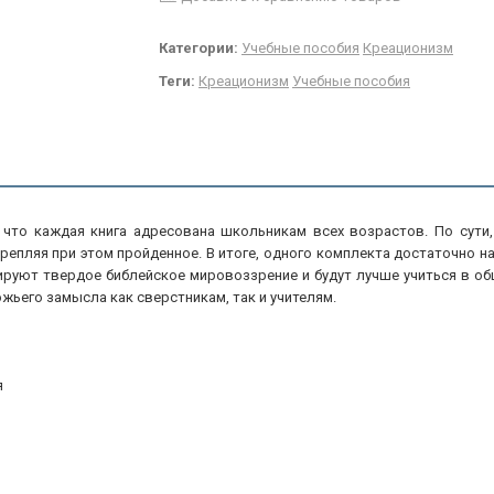
Категории:
Учебные пособия
Креационизм
Теги:
Креационизм
Учебные пособия
 что каждая книга адресована школьникам всех возрастов. По сути
репляя при этом пройденное. В итоге, одного комплекта достаточно на
руют твердое библейское мировоззрение и будут лучше учиться в об
ьего замысла как сверстникам, так и учителям.
я