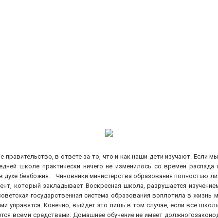
не правительство, в ответе за то, что и как наши дети изучают. Если 
редней школе практически ничего не изменилось со времен распада
в духе безбожия. Чиновники министерства образования полностью лиш
ент, который закладывает Воскресная школа, разрушается изучением 
тсоветская государственная система образования воплотила в жизнь ме
и управятся. Конечно, выйдет это лишь в том случае, если все школ
тся всеми средствами. Домашнее обучение не имеет должногозаконод