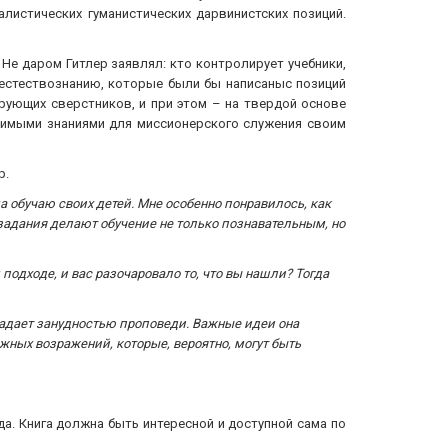
листических гуманистических дарвинистских позиций.
Не даром Гитлер заявлял: кто контролирует учебники,
естествознанию, которые были бы написаныс позиций
рующих сверстников, и при этом – на твердой основе
димыми знаниями для миссионерского служения своим
р.
ма обучаю своих детей. Мне особенно понравилось, как
 задания делают обучение не только познавательным, но
одходе, и вас разочаровало то, что вы нашли? Тогда
традает занудностью проповеди. Важные идеи она
ожных возражений, которые, вероятно, могут быть
. Книга должна быть интересной и доступной сама по