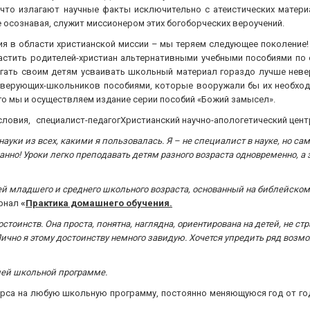
что излагают научные факты исключительно с атеистических материа
 осознавая, служит миссионером этих богоборческих вероучений.
 в области христианской миссии – мы теряем следующее поколение! 
астить родителей-христиан альтернативными учебными пособиями по 
гать своим детям усваивать школьный материал гораздо лучше неве
ь верующих-школьников пособиями, которые вооружали бы их необхо
го мы и осуществляем издание серии пособий «Божий замысел».
словия, специалист-педагогХристианский научно-апологетический цент
ауки из всех, какими я пользовалась. Я – не специалист в науке, но са
манно! Уроки легко преподавать детям разного возраста одновременно, а
й младшего и среднего школьного возраста, основанный на библейском п
рнал
«
Практика домашнего обучения.
стоинств. Она проста, понятна, наглядна, ориентирована на детей, не с
 Лично я этому достоинству немного завидую. Хочется упредить ряд возм
ашей школьной программе.
са на любую школьную программу, постоянно меняющуюся год от года