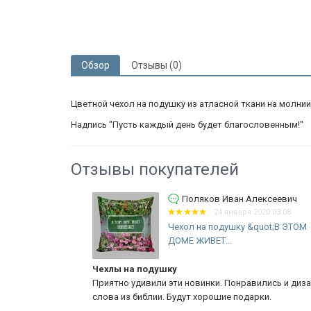
Обзор
Отзывы (0)
Цветной чехол на подушку из атласной ткани на молнии
Надпись "Пусть каждый день будет благословенным!"
Отзывы покупателей
Поляков Иван Алексеевич
2:50
24 января 2020 03:08
Чехол на подушку &quot;В ЭТОМ
ДОМЕ ЖИВЕТ...
;
Чехлы на подушку
выполнено
Приятно удивили эти новинки. Понравились и дизайн 
слова из библии. Будут хорошие подарки.