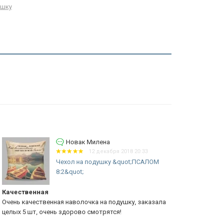
ушку
Новак Милена
12 декабря 2018 20:33
Чехол на подушку &quot;ПСАЛОМ
8:2&quot;
чественная
Нереальны
ень качественная наволочка на подушку, заказала
Очень прият
лых 5 шт, очень здорово смотрятся!
материал. На