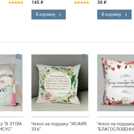
145
30
₽
₽
В корзину
В корзину
ку "В ЭТОМ
Чехол на подушку "ИСАИЯ
Чехол на подушк
ИСУС"
33:6"
"БЛАГОСЛОВЕНН