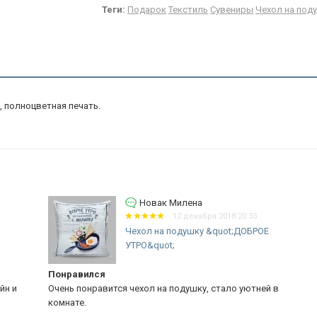
Теги:
Подарок
Текстиль
Сувениры
Чехол на под
, полноцветная печать.
Новак Милена
12 декабря 2018 20:33
Чехол на подушку &quot;ДОБРОЕ
УТРО&quot;
Понравился
Ка
и
Очень понравится чехол на подушку, стало уютней в
Оч
комнате.
це