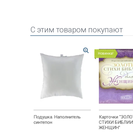
C этим товаром покупают
Новинка!
шку "В ЭТОМ
Подушка. Наполнитель
Карточки "ЗОЛ
ИИСУС"
синтепон
СТИХИ БИБЛИИ
ЖЕНЩИН"