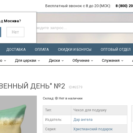
Бесплатный звонок с 8 до 20 (МСК):
8 (800) 2
од
Москва
?
ДОСТАВКА
ОПЛАТА
СКИДКИ И БОНУСЫ
ОПТОВЫЙ ОТДЕЛ
во
Для церкви
Диски
Обучение
Служения
ОВЕННЫЙ ДЕНЬ" №2
ID#6579
Склад:
Нет в наличии
Тип:
Чехол для подушку
Издатель:
Дар ангела
Серия:
Христианский подарок