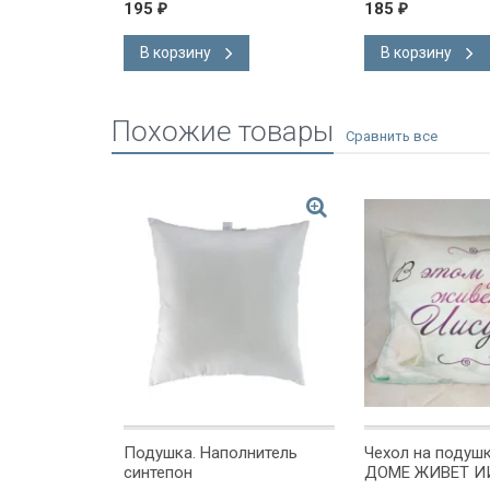
195
185
₽
₽
В корзину
В корзину
Похожие товары
шку "Я ЗНАЮ
Подушка. Наполнитель
Чехол на подуш
синтепон
ДОМЕ ЖИВЕТ И