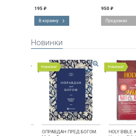
195
950
₽
₽
В корзину
Предзаказ
Новинки
Новинка!
Новинка!
ОМЕ
ОПРАВДАН ПРЕД БОГОМ.
HOLY BIBLE. Kin