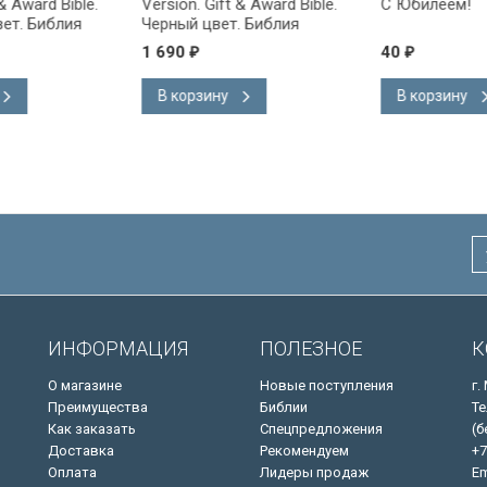
ward Bible.
Version. Gift & Award Bible.
С Юбилеем!
 Библия
Черный цвет. Библия
на
Короля Иакова на
1 690
40
₽
₽
ке.
английском языке.
 закладка,
Словарь, карты, закладка,
В корзину
В корзину
адка, слова
подарочная вкладка, слова
ны красным
Иисуса выделены красным
/200х140/
ИНФОРМАЦИЯ
ПОЛЕЗНОЕ
К
О магазине
Новые поступления
г.
Преимущества
Библии
Те
Как заказать
Спецпредложения
(б
Доставка
Рекомендуем
+7
Оплата
Лидеры продаж
Em