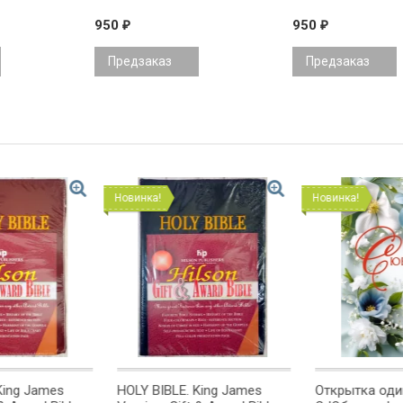
950
950
₽
₽
Предзаказ
Предзаказ
Новинка!
Новинка!
g James
HOLY BIBLE. King James
Открытка одинарн