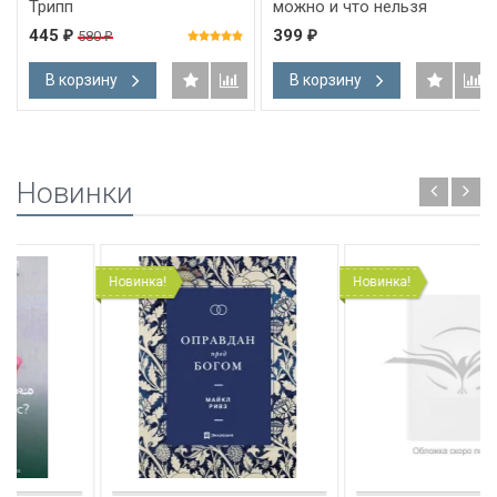
Трипп
можно и что нельзя
делать, если хочешь быть
445
399
580
₽
₽
₽
счастливым. Эд Янг
В корзину
В корзину
Новинки
Новинка!
Новинка!