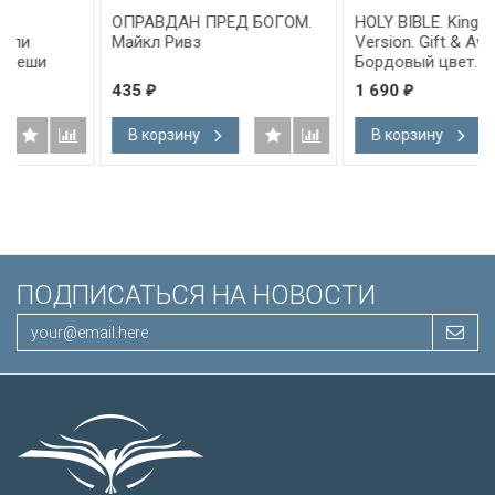
ОПРАВДАН ПРЕД БОГОМ.
HOLY BIBLE. King James
Майкл Ривз
Version. Gift & Award Bible.
Бордовый цвет. Библия
Короля Иакова на
435
1 690
₽
₽
английском языке.
Словарь, карты, закладка,
В корзину
В корзину
подарочная вкладка, слова
Иисуса выделены красным
/200х140/
ПОДПИСАТЬСЯ НА НОВОСТИ