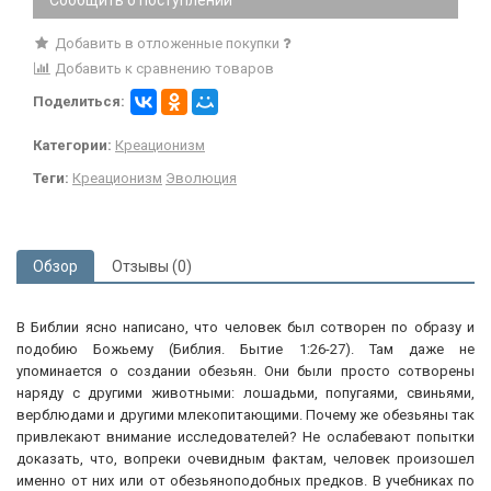
Добавить в отложенные покупки
Добавить к сравнению товаров
Поделиться:
Категории:
Креационизм
Теги:
Креационизм
Эволюция
Обзор
Отзывы (0)
В Библии ясно написано, что человек был сотворен по образу и
подобию Божьему (Библия. Бытие 1:26-27). Там даже не
упоминается о создании обезьян. Они были просто сотворены
наряду с другими животными: лошадьми, попугаями, свиньями,
верблюдами и другими млекопитающими. Почему же обезьяны так
привлекают внимание исследователей? Не ослабевают попытки
доказать, что, вопреки очевидным фактам, человек произошел
именно от них или от обезьяноподобных предков. В учебниках по