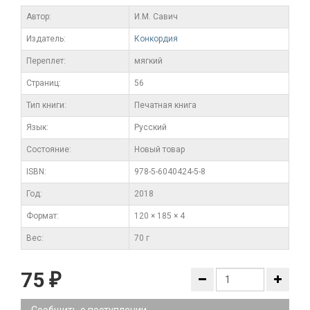
Автор:
И.М. Савич
Издатель:
Конкордия
Переплет:
мягкий
Cтраниц:
56
Тип книги:
Печатная книга
Язык:
Русский
Состояние:
Новый товар
ISBN:
978-5-6040424-5-8
Год:
2018
Формат:
120 × 185 × 4
Вес:
70 г
75
₽
Сообщить о поступлении