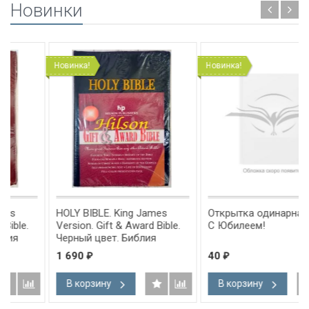
Новинки
Новинка!
Новинка!
HOLY BIBLE. King James
Открытка одинарная 10x15:
Version. Gift & Award Bible.
С Юбилеем!
Черный цвет. Библия
Короля Иакова на
1 690
40
₽
₽
английском языке.
Словарь, карты, закладка,
В корзину
В корзину
а
подарочная вкладка, слова
м
Иисуса выделены красным