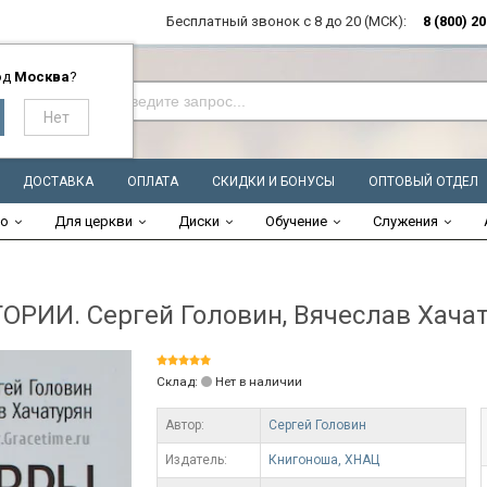
Бесплатный звонок с 8 до 20 (МСК):
8 (800) 2
од
Москва
?
ДОСТАВКА
ОПЛАТА
СКИДКИ И БОНУСЫ
ОПТОВЫЙ ОТДЕЛ
во
Для церкви
Диски
Обучение
Служения
ИИ. Сергей Головин, Вячеслав Хача
Склад:
Нет в наличии
Автор:
Сергей Головин
Издатель:
Книгоноша, ХНАЦ