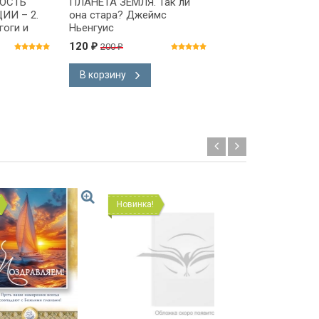
ОСТЬ
ПЛАНЕТА ЗЕМЛЯ. Так ли
ГИПОТЕЗА ТВОРЕ
ИИ – 2.
она стара? Джеймс
Научные свидетел
гоги и
Ньенгуис
пользу Разумного
ан
Создателя. Дж. П
120
145
200
190
₽
₽
₽
₽
и др.
В корзину
В корзину
Новинка!
Новинка!