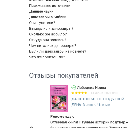
Письменные источники
Данные науки
Динозавры в Библии
Они… улетели?
Вымерли ли динозавры?
Сколько же их было?
Откуда они взялись?
Чем питались динозавры?
Были ли динозавры на ковчеге?
Что же произошло?
Отзывы покупателей
Лебедева Ирина
14 июня 2024 08:51
ДА СОТВОРИТ ГОСПОДЬ ТВОЙ
ДЕНЬ. 3 часть. Чтение...
Рекомендую
даже -
Отличная книга! Научные истории подтверждающие
оступный,
божественное сотворение мира. Тексты на 1 страницу