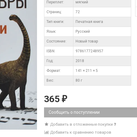
Переплет:
мягкий
Cтраниц:
72
Тип книги:
Печатная книга
Язык:
Русский
Состояние:
Новый товар
ISBN:
9786177248957
Год:
2018
Формат:
141 × 211 × 5
Вес:
80 г
365
₽
Сообщить о поступлении
Добавить в отложенные покупки
Добавить к сравнению товаров