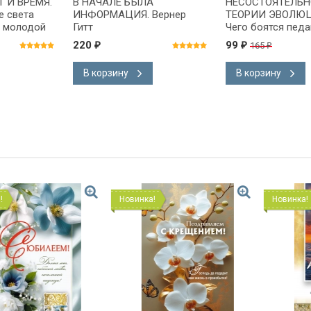
 И ВРЕМЯ.
В НАЧАЛЕ БЫЛА
НЕСОСТОЯТЕЛЬН
е света
ИНФОРМАЦИЯ. Вернер
ТЕОРИИ ЭВОЛЮЦ
в молодой
Гитт
Чего боятся педа
сел Хамфри
ученые? Джонат
220
99
165
₽
₽
₽
Сарфати
В корзину
В корзину
Новинка!
Новинка!