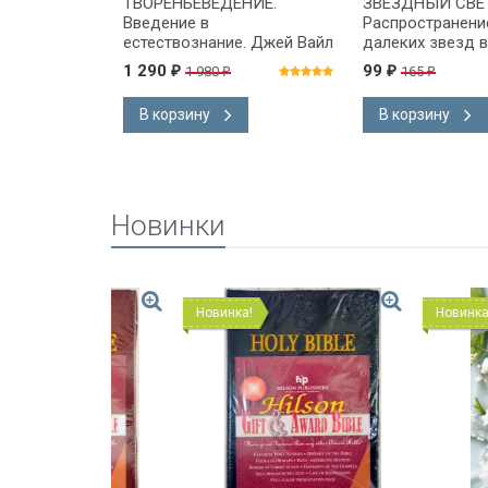
 БИБЛИИ И
ТВОРЕНЬЕВЕДЕНИЕ.
ЗВЕЗДНЫЙ СВЕТ
жка-
Введение в
Распространени
са
естествознание. Джей Вайл
далеких звезд 
вселенной. Рас
1 290
99
1 980
165
₽
₽
₽
₽
В корзину
В корзину
Новинки
Новинка!
Новинка!