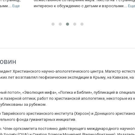
е
интересно к обсуждению с детьми и взрослыми....
Еще
ловин
зидент Христианского научно-апологетического центра. Магистр естеств
ких лет возглавлял геофизические экспедиции в Крыму, на Кавказе, н
ный потоп», «Эволюция мифа», «Логика и Библия», публикаций в специа
 и лазерной оптики; работ по христианской апологетике, некоторые из 
публикованы за рубежом.
Таврийского христианского института (Херсон) и Донецкого христианс
ельного фонда гуманитарных инициатив.
. Член оргкомитета постоянно действующего международного научног
h Society (США) и Creation Science Movement (Великобритания). Издате