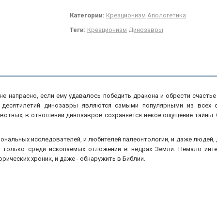
Категории:
Креационизм
Апологетика
Теги:
Креационизм
Динозавры
е напрасно, если ему удавалось победить дракона и обрести счастье
десятилетий динозавры являются самыми популярными из всех су
ивотных, в отношении динозавров сохраняется некое ощущение тайны. 
альных исследователей, и любителей палеонтологии, и даже людей, дал
е только среди ископаемых отложений в недрах Земли. Немало инт
рических хроник, и даже - обнаружить в Библии.