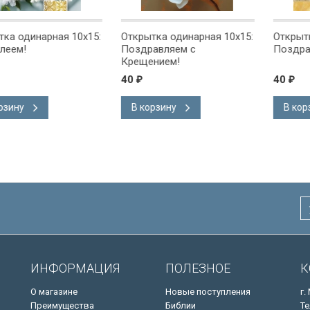
ная 10x15:
Открытка одинарная 10x15:
Открытка одинарн
Поздравляем с
Поздравляем!
Крещением!
40
40
₽
₽
В корзину
В корзину
ИНФОРМАЦИЯ
ПОЛЕЗНОЕ
К
О магазине
Новые поступления
г.
Преимущества
Библии
Те