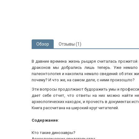
Обзор
Отзывы (1)
В давние времена жизнь рыцаря считалась прожитой н
драконов мы добрались лишь теперь. Уже немало 
палеонтология и накопила немало сведений об этих ж
почему? И что же, на самом деле, с ними произошло?
Эти вопросы продолжают будоражить умы и профессион
дает себе отчет, что ответы на них можно найти н
археологических находок, и прочесть в документах исто
Книга рассчитана на широкий круг читателей.
Содержание
:
Кто такие динозавры?
Археологические свидетельства