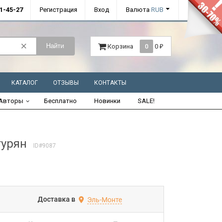
01-45-27
Регистрация
Вход
Валюта
RUB
Найти
Корзина
0
0
₽
КАТАЛОГ
ОТЗЫВЫ
КОНТАКТЫ
Авторы
Бесплатно
Новинки
SALE!
турян
ID#9087
Доставка в
Эль-Монте