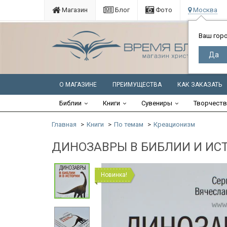
Магазин
Блог
Фото
Москва
Ваш гор
О МАГАЗИНЕ
ПРЕИМУЩЕСТВА
КАК ЗАКАЗАТЬ
Библии
Книги
Сувениры
Творчест
Главная
Книги
По темам
Креационизм
ДИНОЗАВРЫ В БИБЛИИ И ИСТОР
Новинка!