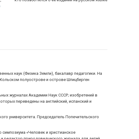
совершенно н
енных наук (Физика Земли), бакалавр педагогики. На
а Кольском полуострове и острове Шпицберген
льных журналах Академии Наук СССР; изобретений в
которых переведены на английский, испанский и
кого университета. Председатель Попечительского
о симпозиума «Человек и христианское
ль и редактор природоведческого журнала для детей