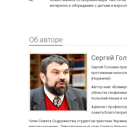
г мало
интересно к обсуждению с детьми и взрослыми....
Ещ
Об авторе
Сергей Го
Сергей Головин пре
протяжении несколь
(Норвегия).
Автор книг «Всемир
областях геофизики
польский языки и о
Адъюнкт профессор 
совета Благотворит
Член Совета Содружества студентов-христиан Украины
мировоззрение». Действительный член Creation Researc