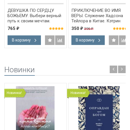
ДЕВУШКА ПО СЕРДЦУ
ПРИКЛЮЧЕНИЕ ВО ИМЯ
БОЖЬЕМУ. Выбери верный
ВЕРЫ. Служение Хадсона
путь к своим мечтам.
Тейлора в Китае. Кэтрин
Элизабет Джордж
Маккензи
765
350
396
₽
₽
₽
В корзину
В корзину
Новинки
Новинка!
Новинка!