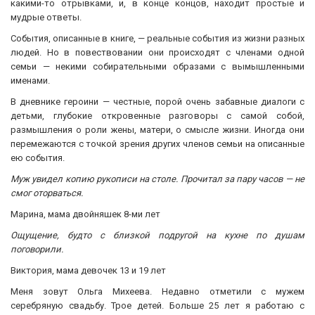
какими-то отрывками, и, в конце концов, находит простые и
мудрые ответы.
События, описанные в книге, — реальные события из жизни разных
людей. Но в повествовании они происходят с членами одной
семьи — некими собирательными образами с вымышленными
именами.
В дневнике героини — честные, порой очень забавные диалоги с
детьми, глубокие откровенные разговоры с самой собой,
размышления о роли жены, матери, о смысле жизни. Иногда они
перемежаются с точкой зрения других членов семьи на описанные
ею события.
Муж увидел копию рукописи на столе. Прочитал за пару часов — не
смог оторваться.
Марина, мама двойняшек 8-ми лет
Ощущение, будто с близкой подругой на кухне по душам
поговорили.
Виктория, мама девочек 13 и 19 лет
Меня зовут Ольга Михеева. Недавно отметили с мужем
серебряную свадьбу. Трое детей. Больше 25 лет я работаю с