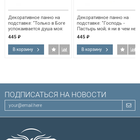
Декоративное панно на
Декоративное панно на
подставке: "Только в Боге
подставке: "Господь -
успокаивается душа моя:
Пастырь мой; я ни в чем не
от Него спасение мое" Пс
буду нуждаться" Пс 22:1
445
445
₽
₽
61:2
В корзину
В корзину
ПОДПИСАТЬСЯ НА НОВОСТИ