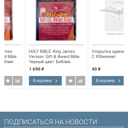
HOLY BIBLE. King James
Открытка одинарная 10x15
.
Version. Gift & Award Bible.
С Юбилеем!
Черный цвет. Библия
Короля Иакова на
1 690
40
₽
₽
английском языке.
,
Словарь, карты, закладка,
В корзину
В корзину
ва
подарочная вкладка, слова
ым
Иисуса выделены красным
/200х140/
ПОДПИСАТЬСЯ НА НОВОСТИ