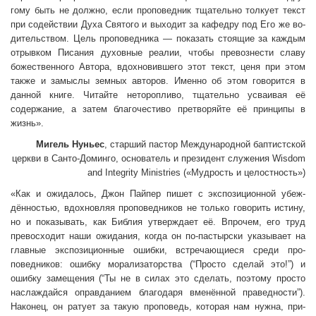
гому быть не должно, если проповедник тщательно толкует текст
при содействии Духа Святого и выходит за кафедру под Его же во­
дительством. Цель проповедника — показать стоящие за каждым
отрывком Писания духовные реалии, чтобы превознести славу
боже­ственного Автора, вдохновившего этот текст, ценя при этом
также и замыслы земных авторов. Именно об этом говорится в
данной книге. Читайте неторопливо, тщательно усваивая её
содержание, а затем благочестиво претворяйте её принципы в
жизнь».
Мигель Нуньес
, старший пастор Международной баптист­ской
церкви в Санто-Доминго, основатель и президент служения Wisdom
and Integrity Ministries («Мудрость и целостность»)
«Как и ожидалось, Джон Пайпер пишет с экспозиционной убеж­
дённостью, вдохновляя проповедников не только говорить истину,
но и показывать, как Библия утверждает её. Впрочем, его труд
превосходит наши ожидания, когда он по-пастырски указывает на
главные экспозиционные ошибки, встречающиеся среди про­
поведников: ошибку морализаторства (“Просто сделай это!”) и
ошибку замещения (“Ты не в силах это сделать, поэтому просто
наслаждайся оправданием благодаря вменённой праведности”).
Наконец, он ратует за такую проповедь, которая нам нужна, при­