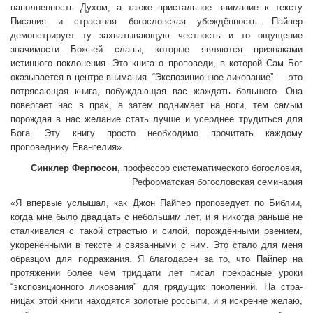
наполненность Духом, а также пристальное внимание к тексту
Писания и страст­ная богословская убеждённость. Пайпер
демонстрирует ту захва­тывающую честность и то ощущение
значимости Божьей славы, которые являются признаками
истинного поклонения. Это книга о проповеди, в которой Сам Бог
оказывается в центре внимания. “Экспозиционное ликование” — это
потрясающая книга, побуж­дающая вас жаждать большего. Она
повергает нас в прах, а затем поднимает на ноги, тем самым
порождая в нас желание стать луч­ше и усерднее трудиться для
Бога. Эту книгу просто необходимо прочитать каждому
проповеднику Евангелия».
Синклер Фергюсон
, профессор систематического богосло­вия,
Реформатская богословская семинария
«Я впервые услышал, как Джон Пайпер проповедует по Библии,
когда мне было двадцать с небольшим лет, и я никогда раньше не
сталкивался с такой страстью и силой, порождёнными рвени­ем,
укоренёнными в тексте и связанными с ним. Это стало для меня
образцом для подражания. Я благодарен за то, что Пайпер на
протяжении более чем тридцати лет писал прекрасные уроки
“экспозиционного ликования” для грядущих поколений. На стра­
ницах этой книги находятся золотые россыпи, и я искренне желаю,