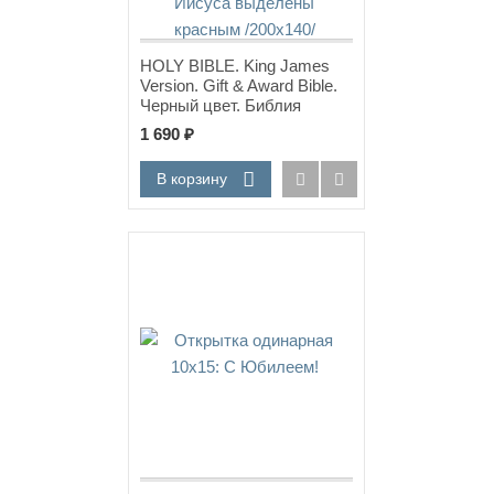
HOLY BIBLE. King James
Version. Gift & Award Bible.
Черный цвет. Библия
Короля Иакова на
1 690
₽
английском языке.
Словарь, карты, закладка,
В корзину
подарочная вкладка, слова
Иисуса выделены красным
/200х140/
Новинка!