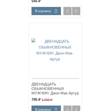
545
₽
Флюгрант /новое издание/
В корзину
Хит!
ДВЕНАДЦАТЬ
ОБЫКНОВЕННЫХ
МУЖЧИН. Джон Мак-Артур
795
₽
1 010
₽
В корзину