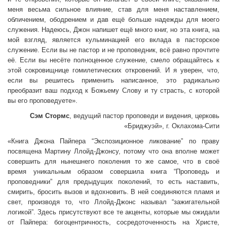
меня весьма сильное влияние, став для меня наставлением,
обличением, ободрением и дав ещё больше надежды для моего
служения. Надеюсь, Джон напишет ещё много книг, но эта книга, на
мой взгляд, является кульминацией его вклада в пасторское
служение. Если вы не пастор и не проповедник, всё равно прочти­те
её. Если вы несёте полноценное служение, смело обращайтесь к
этой сокровищнице гомилетических откровений. И я уверен, что,
если вы решитесь применить написанное, это радикально
преобразит ваш подход к Божьему Слову и ту страсть, с которой
вы его проповедуете».
Сэм Стормс
, ведущий пастор проповеди и видения, цер­ковь
«Бриджуэй», г. Оклахома-Сити
«Книга Джона Пайпера “Экспозиционное ликование” по праву
посвящена Мартину Ллойд-Джонсу, потому что она вполне может
совершить для нынешнего поколения то же самое, что в своё
время уникальным образом совершила книга “Проповедь и
проповедники” для предыдущих поколений, то есть наставить,
смирить, бросить вызов и вдохновить. В ней соединяются пламя и
свет, производя то, что Ллойд-Джонс называл “зажигательной
логикой”. Здесь присутствуют все те акценты, которые мы ожидали
от Пайпера: богоцентричность, сосредоточенность на Христе,