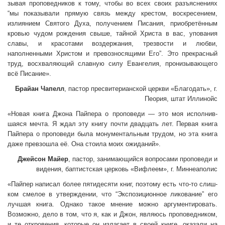
зывая проповедников к тому, чтобы во всех своих разъяснениях
“мы показывали прямую связь между крестом, воскресением,
излиянием Святого Духа, получением Писания, приобретённым
кровью чудом рождения свыше, тайной Христа в вас, упования
славы, и красотами воздержания, трезвости и любви,
наполненными Христом и превозносящими Его”. Это прекрасный
труд, восхва­ляющий славную силу Евангелия, пронизывающего
всё Писание».
Брайан Чапелл
, пастор пресвитерианской церкви «Благо­дать», г.
Пеория, штат Иллинойс
«Новая книга Джона Пайпера о проповеди — это моя исполнив­
шаяся мечта. Я ждал эту книгу почти двадцать лет. Первая книга
Пайпера о проповеди была монументальным трудом, но эта книга
даже превзошла её. Она стоила моих ожиданий».
Джейсон Майер
, пастор, занимающийся вопросами проповеди и
видения, баптистская церковь «Вифлеем», г. Миннеаполис
«Пайпер написал более пятидесяти книг, поэтому есть что-то слиш­
ком смелое в утверждении, что “Экспозиционное ликование” его
лучшая книга. Однако такое мнение можно аргументировать.
Возможно, дело в том, что я, как и Джон, являюсь проповедни­ком,
и те откровения, которые он излагает в своей книге, оказали на