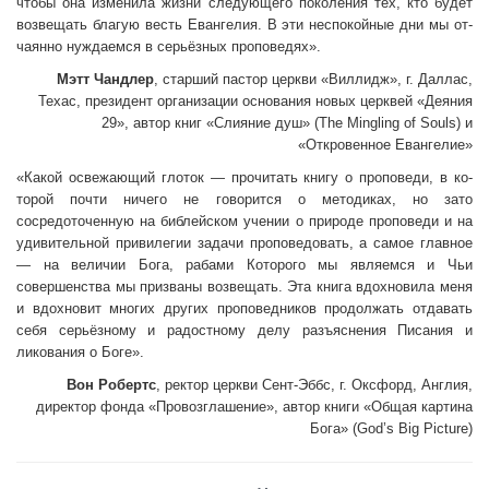
чтобы она изменила жизни следующего поколения тех, кто будет
возвещать благую весть Евангелия. В эти неспокойные дни мы от­
чаянно нуждаемся в серьёзных проповедях».
Мэтт Чандлер
, старший пастор церкви «Виллидж», г. Дал­лас,
Техас, президент организации основания новых церквей «Деяния
29», автор книг «Слияние душ» (The Mingling of Souls) и
«Откровенное Евангелие»
«Какой освежающий глоток — прочитать книгу о проповеди, в ко­
торой почти ничего не говорится о методиках, но зато
сосредоточен­ную на библейском учении о природе проповеди и на
удивительной привилегии задачи проповедовать, а самое главное
— на величии Бога, рабами Которого мы являемся и Чьи
совершенства мы при­званы возвещать. Эта книга вдохновила меня
и вдохновит многих других проповедников продолжать отдавать
себя серьёзному и ра­достному делу разъяснения Писания и
ликования о Боге».
Вон Робертс
, ректор церкви Сент-Эббс, г. Оксфорд, Англия,
директор фонда «Провозглашение», автор книги «Общая картина
Бога» (God’s Big Picture)