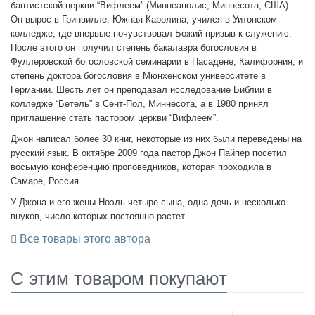
баптистской церкви “Вифлеем” (Миннеаполис, Миннесота, США).
Он вырос в Гринвилле, Южная Каролина, учился в Уитонском
колледже, где впервые почувствовал Божий призыв к служению.
После этого он получил степень бакалавра богословия в
Фуллеровской богословской семинарии в Пасадене, Калифорния, и
степень доктора богословия в Мюнхенском университете в
Германии. Шесть лет он преподавал исследование Библии в
колледже “Бетель” в Сент-Пол, Миннесота, а в 1980 принял
приглашение стать пастором церкви “Вифлеем”.
Джон написал более 30 книг, некоторые из них были переведены на
русский язык. В октябре 2009 года пастор Джон Пайпер посетил
восьмую конференцию проповедников, которая проходила в
Самаре, Россия.
У Джона и его жены Ноэль четыре сына, одна дочь и несколько
внуков, число которых постоянно растет.
Все товары этого автора
C этим товаром покупают