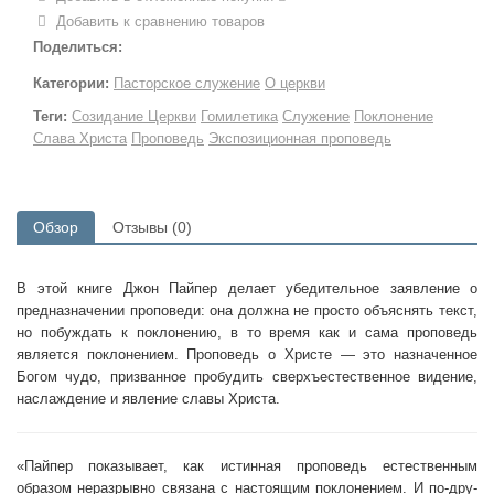
Добавить к сравнению товаров
Поделиться:
Категории:
Пасторское служение
О церкви
Теги:
Созидание Церкви
Гомилетика
Служение
Поклонение
Слава Христа
Проповедь
Экспозиционная проповедь
Обзор
Отзывы (0)
В этой книге Джон Пайпер делает убедительное заявление о
предназна­чении проповеди: она должна не просто объяснять текст,
но побуждать к поклонению, в то время как и сама проповедь
является поклонением. Проповедь о Христе — это назначенное
Богом чудо, призванное пробу­дить сверхъестественное видение,
наслаждение и явление славы Христа.
«Пайпер показывает, как истинная проповедь естественным
образом неразрывно связана с настоящим поклонением. И по-дру­