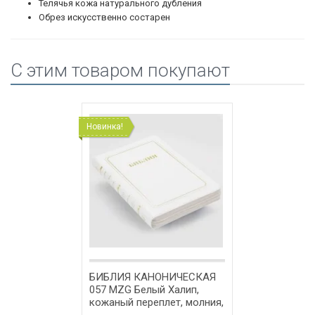
Телячья кожа натурального дубления
Обрез искусственно состарен
C этим товаром покупают
Новинка!
БИБЛИЯ КАНОНИЧЕСКАЯ
057 MZG Белый Халип,
кожаный переплет, молния,
золотой обрез, закладка