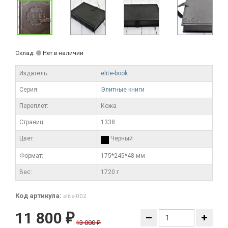
Склад:
Нет в наличии
Издатель:
elite-book
Серия:
Элитные книги
Переплет:
Кожа
Cтраниц:
1338
Цвет:
Черный
Формат:
175*245*48 мм
Вес:
1720 г
Код артикула:
elite-002
11 800
₽
13 000
₽