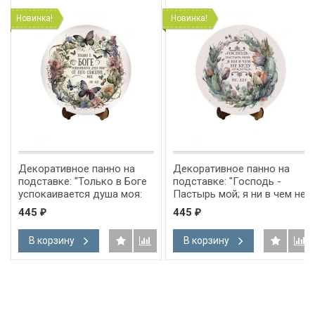
Новинка!
Новинка!
Декоративное панно на
Декоративное панно на
подставке: "Только в Боге
подставке: "Господь -
успокаивается душа моя:
Пастырь мой; я ни в чем не
от Него спасение мое" Пс
буду нуждаться" Пс 22:1
445
445
₽
₽
61:2
В корзину
В корзину