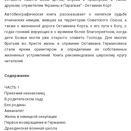
друзьям, служителям Украины и Парагвая" - Октавиан Корт.
Автобиографическая книга рассказывает о нелегкой судьбе
этнических немцев, живших на территории Советского Союза, а
также о жизненной дороге Октавиана Корта, о его пути к Богу, о
годах гонений верующих и о времени более благоприятном, когда
дети Божьи могли уже открыто славить Господа. Для многих
братьев во Христе жизнь и служение Октавиана Германовича
стали ярким ориентиром в определении их собственных
жизненных устремлений. Книга рекомендована широкому кругу
читателей.
Содержание
:
ЧАСТЬ 1
Приезжий незнакомец
В родительском саду
Без родины
Авианалёт
Жизнь в немецкой оккупации
Первое возвращение в Германию
Дрезденская военная школа