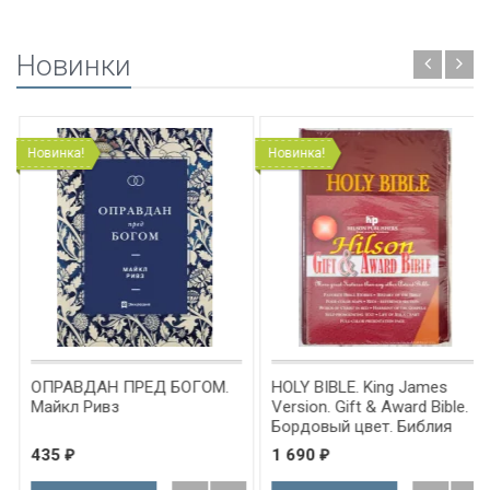
Новинки
Новинка!
Новинка!
ОПРАВДАН ПРЕД БОГОМ.
HOLY BIBLE. King James
Майкл Ривз
Version. Gift & Award Bible.
Бордовый цвет. Библия
Короля Иакова на
435
1 690
₽
₽
английском языке.
Словарь, карты, закладка,