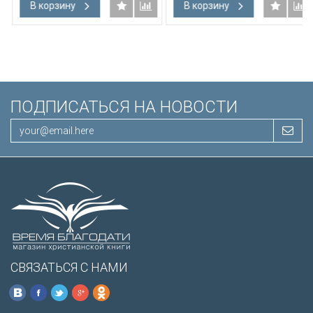
В корзину
В корзину
подарочная вкладка, слова
Иисуса выделены красным
/200х140/
ПОДПИСАТЬСЯ НА НОВОСТИ
СВЯЗАТЬСЯ С НАМИ