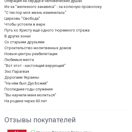
Операция на сердце и человеческих душах
Из-за "железного занавеса" - за колючую проволоку
"С тех пор моя жизнь изменилась"
Церковь "Свобода"
Чтобы устояли в вере
Путь ко Христу ещё одного тюремного стража
В других зонах
Со старыми друзьями
Строительство молитвенных домов
Новые центры реабилитации
Любимые места
"Вот этот - настоящий верующий"
Эхо Парагвая
Дорогами Украины
"На нём был Дух Божий"
Последние годы служения
"Вы научили меня молиться"
На родине через 60 лет
Отзывы покупателей