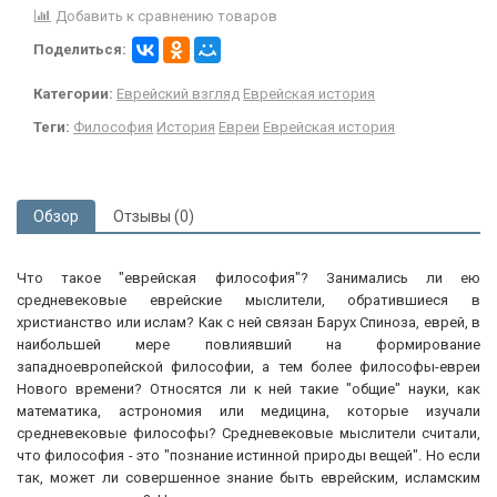
Добавить к сравнению товаров
Поделиться:
Категории:
Еврейский взгляд
Еврейская история
Теги:
Философия
История
Евреи
Еврейская история
Обзор
Отзывы (0)
Что такое "еврейская философия"? Занимались ли ею
средневековые еврейские мыслители, обратившиеся в
христианство или ислам? Как с ней связан Барух Спиноза, еврей, в
наибольшей мере повлиявший на формирование
западноевропейской философии, а тем более философы-евреи
Нового времени? Относятся ли к ней такие "общие" науки, как
математика, астрономия или медицина, которые изучали
средневековые философы? Средневековые мыслители считали,
что философия - это "познание истинной природы вещей". Но если
так, может ли совершенное знание быть еврейским, исламским