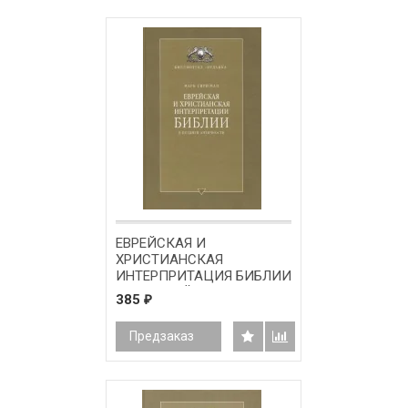
ЕВРЕЙСКАЯ И
ХРИСТИАНСКАЯ
ИНТЕРПРИТАЦИЯ БИБЛИИ
В ПОЗДНЕЙ АНТИЧНОСТИ.
385
₽
Марк Гиршман
Предзаказ