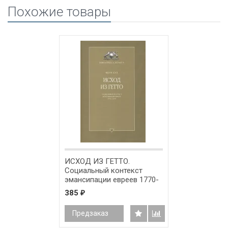
Похожие товары
ИСХОД ИЗ ГЕТТО.
Социальный контекст
эмансипации евреев 1770-
1870. Яков Кац
385
₽
Предзаказ