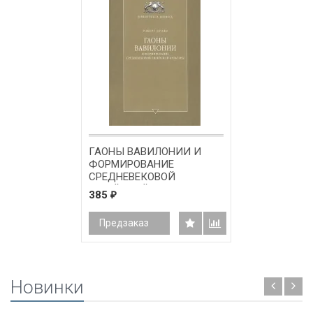
ГАОНЫ ВАВИЛОНИИ И
ФОРМИРОВАНИЕ
СРЕДНЕВЕКОВОЙ
ЕВРЕЙСКОЙ КУЛЬТУРЫ.
385
₽
Роберт Броди
Предзаказ
Новинки