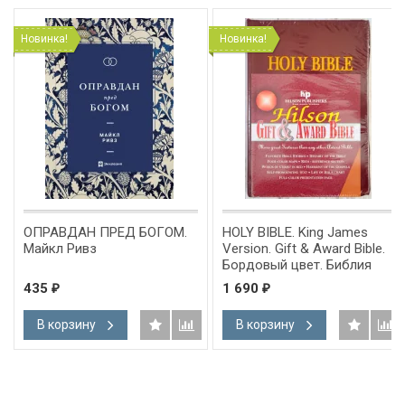
Новинка!
Новинка!
ОПРАВДАН ПРЕД БОГОМ.
HOLY BIBLE. King James
Майкл Ривз
Version. Gift & Award Bible.
Бордовый цвет. Библия
Короля Иакова на
435
1 690
₽
₽
английском языке.
Словарь, карты, закладка,
В корзину
В корзину
подарочная вкладка, слова
Иисуса выделены красным
/200х140/