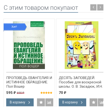
C этим товаром покупают
Хит!
ПРОПОВЕДЬ ЕВАНГЕЛИЯ И
ДЕСЯТЬ ЗАПОВЕДЕЙ.
ИСТИННОЕ ОБРАЩЕНИЕ.
Пособие для воскресной
Пол Вошер
школы. О. В. Засадюк, И.Н.
Гриненко
595
70
690
₽
₽
₽
В корзину
В корзину