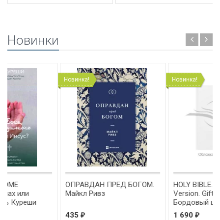
Новинки
Новинка!
Новинка!
ОПРАВДАН ПРЕД БОГОМ.
HOLY BIBLE. King James
Майкл Ривз
Version. Gift & Award Bible.
Бордовый цвет. Библия
Короля Иакова на
435
1 690
₽
₽
английском языке.