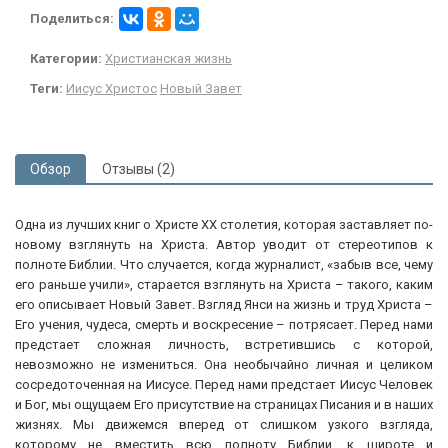
Поделиться:
Категории:
Христианская жизнь
Теги:
Иисус Христос
Новый Завет
Обзор
Отзывы (2)
Одна из лучших книг о Христе XX столетия, которая заставляет по-
новому взглянуть на Христа. Автор уводит от стереотипов к
полноте Библии. Что случается, когда журналист, «забыв все, чему
его раньше учили», старается взглянуть на Христа – такого, каким
его описывает Новый Завет. Взгляд Янси на жизнь и труд Христа –
Его учения, чудеса, смерть и воскресение – потрясает. Перед нами
предстает сложная личность, встретившись с которой,
невозможно не измениться. Она необычайно личная и целиком
сосредоточенная на Иисусе. Перед нами предстает Иисус Человек
и Бог, мы ощущаем Его присутствие на страницах Писания и в наших
жизнях. Мы движемся вперед от слишком узкого взгляда,
которому не вместить всю полноту Библии, к широте и