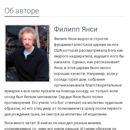
Об авторе
Филипп Янси
Филипп Янси вырос в строгой
фундаменталистской церкви на юге
США,которая рассматривала Бога как
хмурого надзирателя, ищущего кого бы
наказать. Однако, как рассказывает
Янси, в этой церкви было много
хороших качеств. Например, если у
соседа горел дом, собрания
организовывали благотворительные
ярмарки и все силы пускали на помощь соседу, но только если
сосед был белым человеком. Сердце Янси было полно
противоречий. Его учили, что Бог отвечает на молитвы чудесным
образом, но его отец умер от полиомиелита сразу после первого
дня рождения сына, не смотря на молитвы об исцелении.
Янси много читал. В книгах он находил разные мнения,
оспариваемые то, чему его учили раньше. И таким образом он