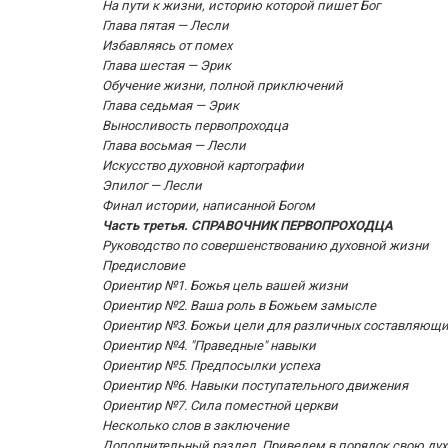
На пути к жизни, историю которой пишет Бог
Глава пятая — Лесли
Избавляясь от помех
Глава шестая — Эрик
Обучение жизни, полной приключений
Глава седьмая — Эрик
Выносливость первопроходца
Глава восьмая — Лесли
Искусство духовной картографии
Эпилог — Лесли
Финал истории, написанной Богом
Часть третья. СПРАВОЧНИК ПЕРВОПРОХОДЦА
Руководство по совершенствованию духовной жизни
Предисловие
Ориентир №1. Божья цель вашей жизни
Ориентир №2. Ваша роль в Божьем замысле
Ориентир №3. Божьи цели для различных составляющ
Ориентир №4. "Праведные" навыки
Ориентир №5. Предпосылки успеха
Ориентир №6. Навыки поступательного движения
Ориентир №7. Сила поместной церкви
Несколько слов в заключение
Дополнительный раздел. Приведем в порядок свою ду