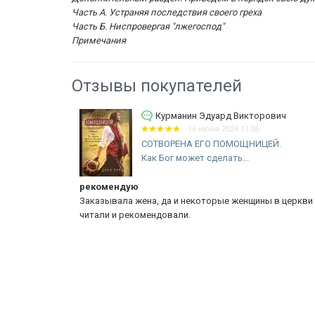
Часть А. Устраняя последствия своего греха
Часть Б. Ниспровергая "лжегоспод"
Примечания
Отзывы покупателей
икторович
Берназ Яна
11:06
28 мая 2024 18:02
ОЩНИЦЕЙ.
Уценка! ПЯТЬ ЯЗЫКОВ ЛЮБВИ. Как
..
выразить любовь...
Книга
енщины в церкви
Книга хорошая,книгу данного автора уже одну
прочитала,буду читать следующую,спасибо