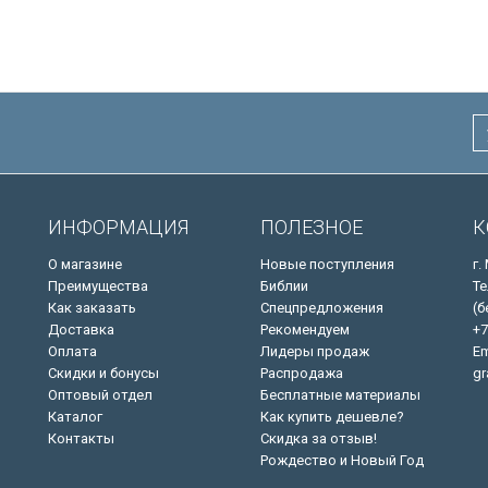
елены красным
Иисуса выделены красным
/200х140/
ИНФОРМАЦИЯ
ПОЛЕЗНОЕ
К
О магазине
Новые поступления
г.
Преимущества
Библии
Те
Как заказать
Спецпредложения
(б
Доставка
Рекомендуем
+7
Оплата
Лидеры продаж
Em
Скидки и бонусы
Распродажа
gr
Оптовый отдел
Бесплатные материалы
Каталог
Как купить дешевле?
Контакты
Скидка за отзыв!
Рождество и Новый Год