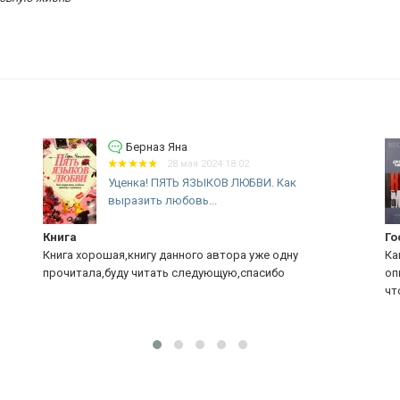
Грешник Спасенный
22 мая 2024 07:47
ЭТОМУ НЕТ МЕСТА. Джошуа
Харрис
Господь послал мне эту книгу
Как милостив и благ Господь!!! Та проблема, которая
описана в этой книге была самой настоящей копией того
что происходило и в моей жизни....
Еще