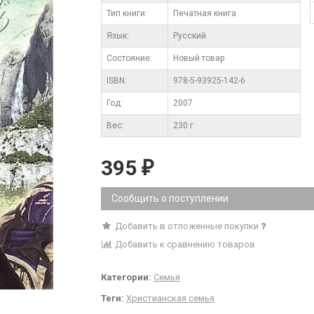
Тип книги:
Печатная книга
Язык:
Русский
Состояние:
Новый товар
ISBN:
978-5-93925-142-6
Год:
2007
Вес:
230 г
395
₽
Сообщить о поступлении
Добавить в отложенные покупки
Добавить к сравнению товаров
Категории:
Семья
Теги:
Христианская семья