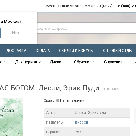
Бесплатный звонок с 8 до 20 (МСК):
8 (800) 2
од
Москва
?
ДОСТАВКА
ОПЛАТА
СКИДКИ И БОНУСЫ
ОПТОВЫЙ ОТДЕЛ
во
Для церкви
Диски
Обучение
Служения
 БОГОМ. Лесли, Эрик Луди
ID#13402
Склад:
Нет в наличии
Автор:
Лесли, Эрик Луди
Издатель:
Виссон
Cтраниц:
256