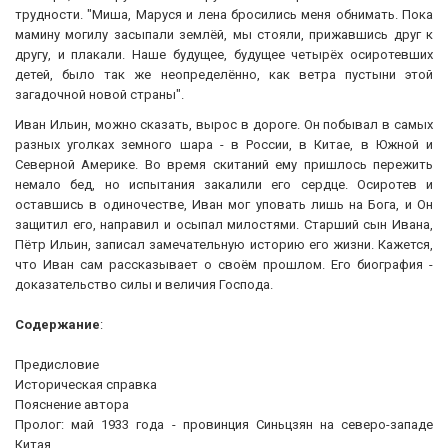
трудности. "Миша, Маруся и лена бросились меня обнимать. Пока
мамину могилу засыпали землёй, мы стояли, прижавшись друг к
другу, и плакали. Наше будущее, будущее четырёх осиротевших
детей, было так же неопределённо, как ветра пустыни этой
загадочной новой страны".
Иван Ильин, можно сказать, вырос в дороге. Он побывал в самых
разных уголках земного шара - в России, в Китае, в Южной и
Северной Америке. Во время скитаний ему пришлось пережить
немало бед, но испытания закалили его сердце. Осиротев и
оставшись в одиночестве, Иван мог уповать лишь на Бога, и Он
защитил его, направил и осыпал милостями. Старший сын Ивана,
Пётр Ильин, записал замечательную историю его жизни. Кажется,
что Иван сам рассказывает о своём прошлом. Его биография -
доказательство силы и величия Господа.
Содержание
:
Предисловие
Историческая справка
Пояснение автора
Пролог: май 1933 года - провинция Синьцзян на северо-западе
Китая