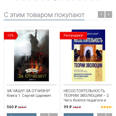
C этим товаром покупают
-12%
Распродажа!
ЗА ЧАШУ! ЗА ОТЧИЗНУ!
НЕСОСТОЯТЕЛЬНОСТЬ
Книга 1. Сергей Царевич
ТЕОРИИ ЭВОЛЮЦИИ – 2.
Чего боятся педагоги и
ученые? Джонатан
560
99
635
165
₽
₽
₽
₽
Сарфати