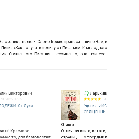
 Но сколько пользы Слово Божье приносит лично Вам, и
инка «Как получать пользу от Писания». Книга одного
ами Священного Писания. Несомненно, она принесет
Ларькина Анастасия
4 апреля 2025 13:45
Уценка! ИИСУС ПРОТИВ
СВЯЩЕННИКОВ. Как возникла...
тзыв
Рабочая те
личная книга, кстати, с картинками, газетные
Вспомогател
раницы, но твёрдый переплёт, буду читать с
теоретическ