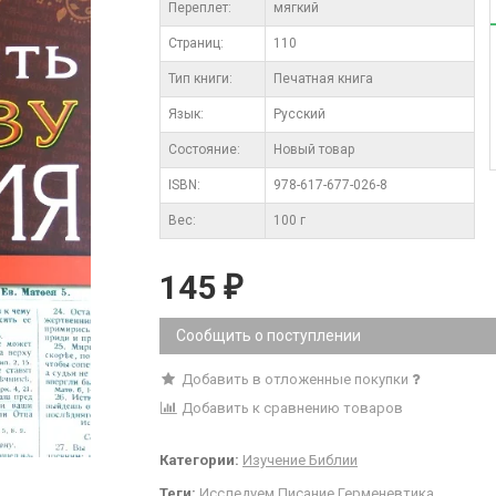
Переплет:
мягкий
Cтраниц:
110
Тип книги:
Печатная книга
Язык:
Русский
Состояние:
Новый товар
ISBN:
978-617-677-026-8
Вес:
100 г
145
₽
Сообщить о поступлении
Добавить в отложенные покупки
Добавить к сравнению товаров
Категории:
Изучение Библии
Теги:
Исследуем Писание
Герменевтика