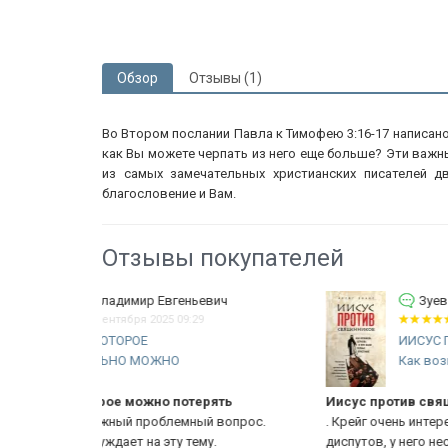
Обзор
Отзывы (1)
Во Втором послании Павла к Тимофею 3:16-17 написано
как Вы можете черпать из него еще больше? Эти важн
из самых замечательных христианских писателей д
благословение и Вам.
Отзывы покупателей
вич
Зуев Алексей Николаевич
28 июля 2025 20:22
ИИСУС ПРОТИВ СВЯЩЕННИКОВ.
Как возникла церковь...
ять
Иисус против священников
 вопрос.
. Крейг очень интересный автор. Много смотрел его
.
диспутов, у него нестандартное мышление, поэтому и