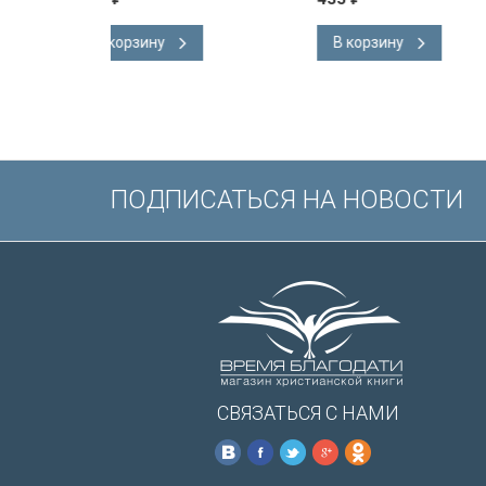
английском язы
Словарь, карты,
В корзину
В корзину
подарочная вкл
Иисуса выделе
/200х140/
ПОДПИСАТЬСЯ НА НОВОСТИ
СВЯЗАТЬСЯ С НАМИ