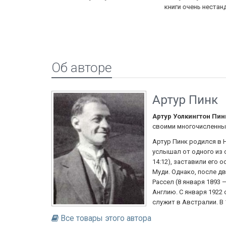
книги очень нестандартные. Стоит почитать
Об авторе
Артур Пинк
Артур Уолкингтон Пин
своими многочисленным
Артур Пинк родился в Н
услышал от одного из о
14:12), заставили его 
Муди. Однако, после дв
Рассел (8 января 1893 
Англию. С января 1922 о
служит в Австралии. В
Все товары этого автора