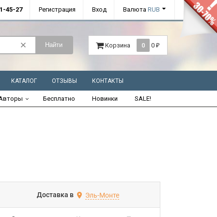
01-45-27
Регистрация
Вход
Валюта
RUB
Найти
Корзина
0
0
₽
КАТАЛОГ
ОТЗЫВЫ
КОНТАКТЫ
Авторы
Бесплатно
Новинки
SALE!
Доставка в
Эль-Монте