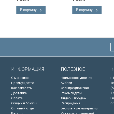
ке.
английском языке.
 закладка,
Словарь, карты, закладка,
В корзину
В корзину
адка, слова
подарочная вкладка, слова
ны красным
Иисуса выделены красным
/200х140/
ИНФОРМАЦИЯ
ПОЛЕЗНОЕ
К
О магазине
Новые поступления
г.
Преимущества
Библии
Те
Как заказать
Спецпредложения
(б
Доставка
Рекомендуем
+7
Оплата
Лидеры продаж
Em
Скидки и бонусы
Распродажа
gr
Оптовый отдел
Бесплатные материалы
Каталог
Как купить дешевле?