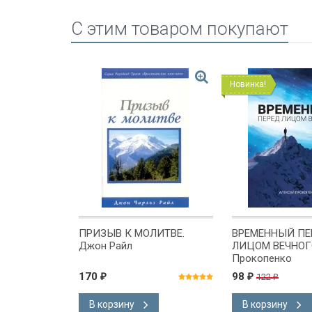
C этим товаром покупают
Новинка!
рная 10x15:
ПРИЗЫВ К МОЛИТВЕ.
ВРЕМЕННЫЙ ПЕ
Джон Райл
ЛИЦОМ ВЕЧНОГО
Прокопенко
170
98
122
₽
₽
₽
В корзину
В корзину