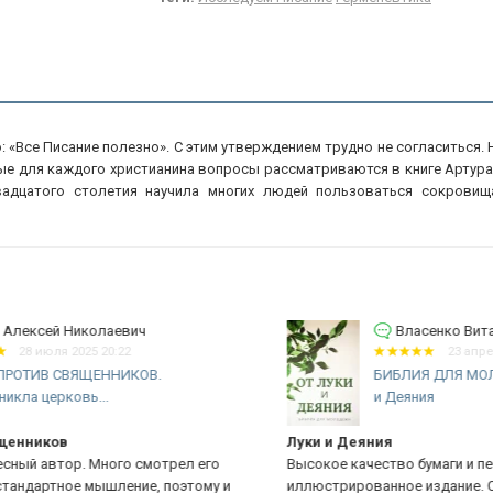
: «Все Писание полезно». С этим утверждением трудно не согласиться.
ые для каждого христианина вопросы рассматриваются в книге Артура П
вадцатого столетия научила многих людей пользоваться сокровищ
Власенко Виталий Викторович
23 апреля 2025 09:35
БИБЛИЯ ДЛЯ МОЛОДЕЖИ. От Луки
и Деяния
Луки и Деяния
О
Высокое качество бумаги и печати! Красивое
От
иллюстрированное издание. Самое то, для благовестия!
ст