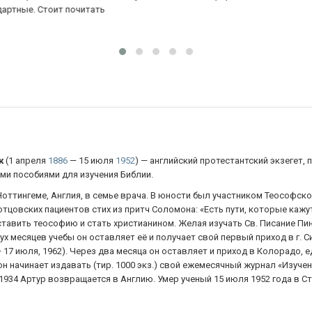
уд
ка
к
(1 апреля
1886
— 15 июля
1952
) — английский протестантский экзегет,
и пособиями для изучения Библии.
оттингеме, Англия, в семье врача. В юности был участником Теософского
тцовских пациентов стих из притч Соломона: «Есть пути, которые кажут
оставить теософию и стать христианином. Желая изучать Св. Писание П
ух месяцев учебы он оставляет её и получает свой первый приход в г. С
— 17 июля, 1962). Через два месяца он оставляет и приход в Колорадо,
н начинает издавать (тир. 1000 экз.) свой ежемесячный журнал «Изучение 
 1934 Артур возвращается в Англию. Умер ученый 15 июля 1952 года в С