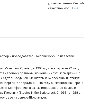
овольствием. Спасибо магазину за товар и
древнегрече
чественную...
Еще
 пастор и преподаватель Библии хорошо известен
 общества. Однако, в 1908 году, в возрасте 22 лет,
ся человеку прямыми; но конец их путь к смерти» (Пр.
инк едет в Соединенные Штаты в Библейский институт
ильвертон, Колорадо. В 1916 году он женится на Вере Э.
 едет в Калифорнию, а затем возвращается домой в
Писания» (Studies in the Scriptures). С 1925 по 1928 он
торновее на севере Шотландии.