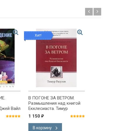
Хит!
Новинка!
ИЕ.
В ПОГОНЕ ЗА ВЕТРОМ.
СОТВОРЕНА ЕГО
Размышления над книгой
ПОМОЩНИЦЕЙ. Де
 Джей Вайл
Екклесиаста. Тимур
Расулов
1 150
1 250
1 570
₽
₽
₽
В корзину
В корзину