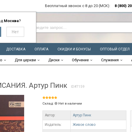
Бесплатный звонок с 8 до 20 (МСК):
8 (800) 2
од
Москва
?
ДОСТАВКА
ОПЛАТА
СКИДКИ И БОНУСЫ
ОПТОВЫЙ ОТДЕЛ
во
Для церкви
Диски
Обучение
Служения
САНИЯ. Артур Пинк
ID#7159
Склад:
Нет в наличии
Автор:
Артур Пинк
Издатель:
Живое слово