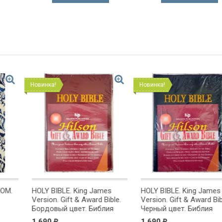
Новинка!
Новинка!
g James
HOLY BIBLE. King James
Открытка одинарн
ward Bible.
Version. Gift & Award Bible.
С Юбилеем!
 Библия
Черный цвет. Библия
на
Короля Иакова на
1 690
40
₽
₽