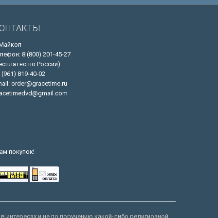
ОНТАКТЫ
 Майкоп
лефон: 8 (800) 201-45-27
есплатно по России)
 (961) 819-40-02
ail: order@gracetime.ru
acetimedvd@gmail.com
ам покупок!
 в интересах и не по поручению какой-либо религиозной