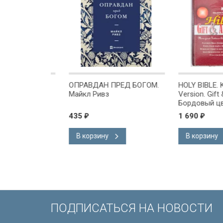
ОМЕ
ОПРАВДАН ПРЕД БОГОМ.
HOLY BIBLE. Kin
х или
Майкл Ривз
Version. Gift & A
 Куреши
Бордовый цвет.
Короля Иакова 
435
1 690
₽
₽
английском язы
Словарь, карты,
В корзину
В корзину
подарочная вкл
Иисуса выделе
/200х140/
ПОДПИСАТЬСЯ НА НОВОСТИ