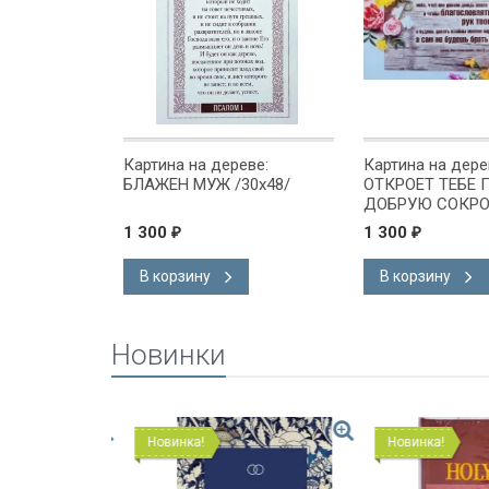
еве: Я
Картина на дереве:
Картина на дере
/20х50/
БЛАЖЕН МУЖ /30х48/
ОТКРОЕТ ТЕБЕ
ДОБРУЮ СОКР
СВОЮ /30х48/
1 300
1 300
₽
₽
В корзину
В корзину
Новинки
Новинка!
Новинка!