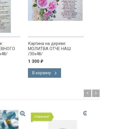
е:
Картина на дереве:
Картина на дереве
ЕВНОГО
МОЛИТВА ОТЧЕ НАШ
МОЛИТВА НА РАБ
х48/
/30х48/
МЕСТЕ /20х30/
1 300
650
₽
₽
В корзину
В корзину
Новинка!
Новинка!