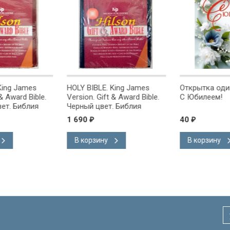
g James
HOLY BIBLE. King James
Открытка одинарн
ward Bible.
Version. Gift & Award Bible.
С Юбилеем!
 Библия
Черный цвет. Библия
на
Короля Иакова на
1 690
40
₽
₽
ке.
английском языке.
 закладка,
Словарь, карты, закладка,
В корзину
В корзину
адка, слова
подарочная вкладка, слова
ны красным
Иисуса выделены красным
/200х140/