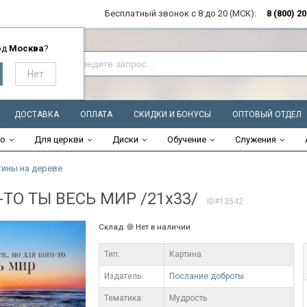
Бесплатный звонок с 8 до 20 (МСК):
8 (800) 2
од
Москва
?
ДОСТАВКА
ОПЛАТА
СКИДКИ И БОНУСЫ
ОПТОВЫЙ ОТДЕЛ
во
Для церкви
Диски
Обучение
Служения
тины на дереве
-ТО ТЫ ВЕСЬ МИР /21х33/
ID#13542
Склад:
Нет в наличии
Тип:
Картина
Издатель:
Послание доброты
Тематика:
Мудрость