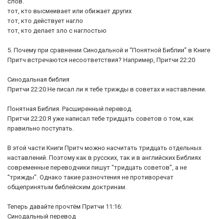
слов.
тот, кто высмеивает или обижает других
тот, кто действует нагло
тот, кто делает зло с наглостью
5. Почему при сравнении Синодальной и “Понятной Библии” в Книге
Притч встречаются несоответствия? Например, Притчи 22:20
Синодальная библия
Притчи 22:20 Не писал ли я тебе трижды в советах и наставлении.
Понятная Библия. Расширенный перевод.
Притчи 22:20 Я уже написал тебе тридцать советов о том, как
правильно поступать.
В этой части Книги Притч можно насчитать тридцать отдельных
наставлений. Поэтому как в русских, так и в английских Библиях
современные переводчики пишут “тридцать советов”, а не
“трижды”. Однако такие разночтения не противоречат
общепринятым библейским доктринам.
Теперь давайте прочтём Притчи 11:16:
Синодальный перевод