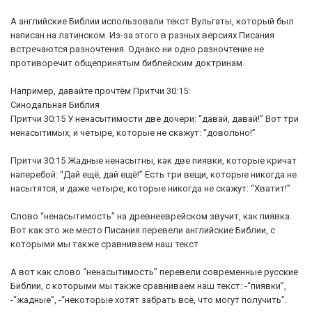
А английские Библии использовали текст Вульгаты, который был
написан на латинском. Из-за этого в разных версиях Писания
встречаются разночтения. Однако ни одно разночтение не
противоречит общепринятым библейским доктринам.
Например, давайте прочтём Притчи 30:15:
Синодальная Библия
Притчи 30:15 У ненасытимости две дочери: “давай, давай!” Вот три
ненасытимых, и четыре, которые не скажут: “довольно!”
Притчи 30:15 Жадные ненасытны, как две пиявки, которые кричат
наперебой: “Дай ещё, дай ещё!” Есть три вещи, которые никогда не
насытятся, и даже четыре, которые никогда не скажут: “Хватит!”
Слово “ненасытимость” на древнееврейском звучит, как пиявка.
Вот как это же место Писания перевели английские Библии, с
которыми мы также сравниваем наш текст
А вот как слово “ненасытимость” перевели современные русские
Библии, с которыми мы также сравниваем наш текст: -“пиявки”,
-“жадные”, -“некоторые хотят забрать всё, что могут получить”.