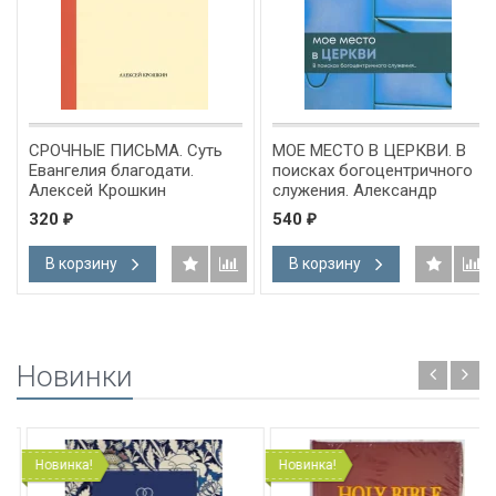
СРОЧНЫЕ ПИСЬМА. Суть
МОЕ МЕСТО В ЦЕРКВИ. В
Евангелия благодати.
поисках богоцентричного
Алексей Крошкин
служения. Александр
Гуртаев /новое издание/
320
540
₽
₽
В корзину
В корзину
Новинки
Новинка!
Новинка!