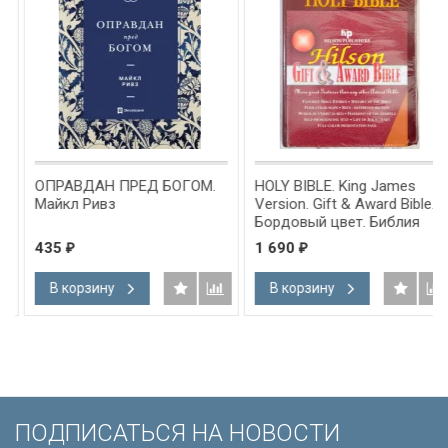
ОПРАВДАН ПРЕД БОГОМ.
HOLY BIBLE. King James
Майкл Ривз
Version. Gift & Award Bible.
Бордовый цвет. Библия
Короля Иакова на
435
1 690
₽
₽
английском языке.
Словарь, карты, закладка,
В корзину
В корзину
подарочная вкладка, слова
Иисуса выделены красным
/200х140/
ПОДПИСАТЬСЯ НА НОВОСТИ