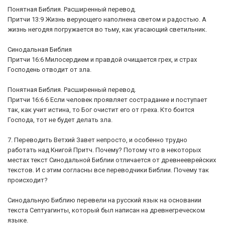
Понятная Библия. Расширенный перевод.
Притчи 13:9 Жизнь верующего наполнена светом и радостью. А
жизнь негодяя погружается во тьму, как угасающий светильник.
Синодальная Библия
Притчи 16:6 Милосердием и правдой очищается грех, и страх
Господень отводит от зла.
Понятная Библия. Расширенный перевод.
Притчи 16:6 6 Если человек проявляет сострадание и поступает
так, как учит истина, то Бог очистит его от греха. Кто боится
Господа, тот не будет делать зла.
7. Переводить Ветхий Завет непросто, и особенно трудно
работать над Книгой Притч. Почему? Потому что в некоторых
местах текст Синодальной Библии отличается от древнееврейских
текстов. И с этим согласны все переводчики Библии. Почему так
происходит?
Синодальную Библию перевели на русский язык на основании
текста Септуагинты, который был написан на древнегреческом
языке.