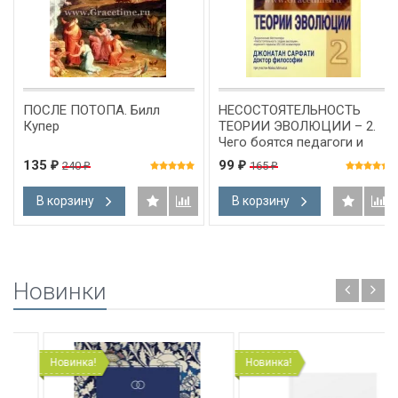
ПОСЛЕ ПОТОПА. Билл
НЕСОСТОЯТЕЛЬНОСТЬ
Купер
ТЕОРИИ ЭВОЛЮЦИИ – 2.
Чего боятся педагоги и
ученые? Джонатан
135
99
240
165
₽
₽
₽
₽
Сарфати
В корзину
В корзину
Новинки
Новинка!
Новинка!