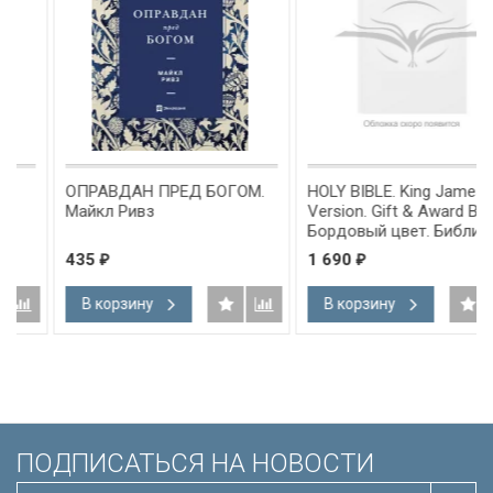
ОПРАВДАН ПРЕД БОГОМ.
HOLY BIBLE. King James
Майкл Ривз
Version. Gift & Award Bible.
Бордовый цвет. Библия
Короля Иакова на
435
1 690
₽
₽
английском языке.
Словарь, карты, закладка,
В корзину
В корзину
подарочная вкладка, слова
Иисуса выделены красным
/200х140/
ПОДПИСАТЬСЯ НА НОВОСТИ