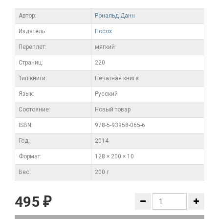
Автор:
Рональд Данн
Издатель:
Посох
Переплет:
мягкий
Cтраниц:
220
Тип книги:
Печатная книга
Язык:
Русский
Состояние:
Новый товар
ISBN:
978-5-93958-065-6
Год:
2014
Формат:
128 × 200 × 10
Вес:
200 г
495
₽