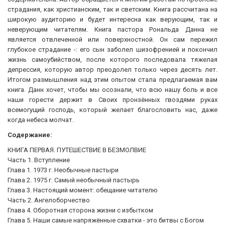
страдания, как христианским, так и светским. Книга рассчитана на
широкую аудиторию и будет интересна как верующим, так и
неверующим читателям. Книга пастора Рональда Данна не
является отвлеченной или поверхностной. Он сам пережил
глубокое страдание -: его сын заболел шизофренией и покончил
жизнь самоубийством, после которого последовала тяжелая
депрессия, которую автор преодолел только через десять лет.
Итогом размышления над этим опытом стала предлагаемая вам
книга. Данн хочет, чтобы мы осознали, что всю нашу боль и все
наши горести держит в Своих пронзённых гвоздями руках
всемогущий господь, который желает благословить нас, даже
когда небеса молчат.
Содержание:
КНИГА ПЕРВАЯ. ПУТЕШЕСТВИЕ В БЕЗМОЛВИЕ
Часть 1. Вступление
Глава 1. 1973 г. Необычные пастыри
Глава 2. 1975 г. Самый необычный пастырь
Глава 3. Настоящий момент: обещание читателю
Часть 2. Ангелоборчество
Глава 4. Оборотная сторона жизни с избытком
Глава 5. Наши самые напряжённые схватки - это битвы с Богом