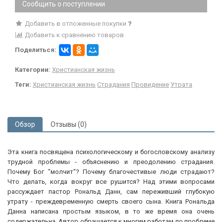
Сообщить о поступлении
Добавить в отложенные покупки
Добавить к сравнению товаров
Поделиться:
Категории:
Христианская жизнь
Теги:
Христианская жизнь
Страдания
Провидение
Утрата
Обзор
Отзывы (0)
Эта книга посвящена психологическому и богословскому анализу
трудной проблемы - объяснению и преодолению страдания.
Почему Бог "молчит"? Почему благочестивые люди страдают?
Что делать, когда вокруг все рушится? Над этими вопросами
рассуждает пастор Рональд Данн, сам переживший глубокую
утрату - преждевременную смерть своего сына. Книга Рональда
Данна написана простым языком, в то же время она очень
содержательна. Автор обращается к многим работам по проблеме