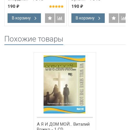
190
190
₽
₽
В корзину
В корзину
Похожие товары
А Я И ДОМ МОЙ... Виталий
Рожко - 1 CD