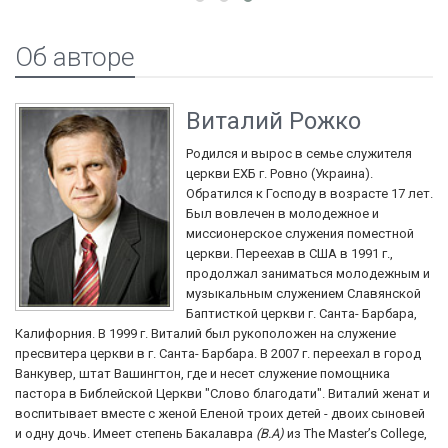
Об авторе
Виталий Рожко
Родился и вырос в семье служителя
церкви ЕХБ г. Ровно (Украина).
Обратился к Господу в возрасте 17 лет.
Был вовлечен в молодежное и
миссионерское служения поместной
церкви. Переехав в США в 1991 г.,
продолжал заниматься молодежным и
музыкальным служением Славянской
Баптисткой церкви г. Санта- Барбара,
Калифорния. В 1999 г. Виталий был рукоположен на служение
пресвитера церкви в г. Санта- Барбара. В 2007 г. переехал в город
Ванкувер, штат Вашингтон, где и несет служение помощника
пастора в Библейской Церкви "Слово благодати". Виталий женат и
воспитывает вместе с женой Еленой троих детей - двоих сыновей
и одну дочь. Имеет степень Бакалавра
(B.A)
из The Master’s College,