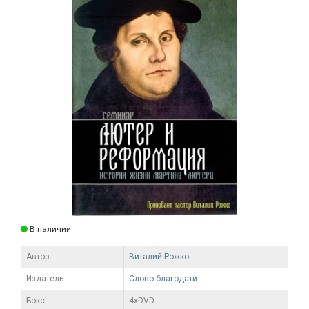
В наличии
Автор:
Виталий Рожко
Издатель:
Слово благодати
Бокс:
4xDVD