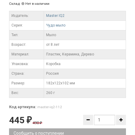
Склад:
Нет в наличии
Издатель:
Master IQ2
Серия:
Чудо мыло
Тип:
Мыло
Возраст:
от 8 лет
Материал:
Пластик, Керамика, Дерево
Упаковка:
Коробка
Страна:
Россия
Размер:
182x122x102 мм
Вес:
260 г
Код артикула:
master-iq2-112
445
₽
490
₽
Сообщить о поступлении