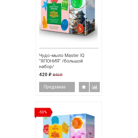
Чудо-мыло Master IQ
"ЯПОНИЯ" /большой
набор/
420
840
₽
₽
Предзаказ
-50%