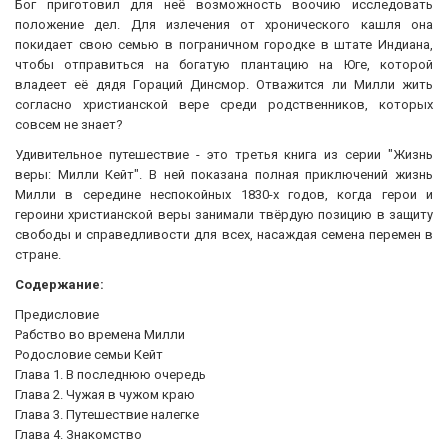
Бог приготовил для неё возможность воочию исследовать
положение дел. Для излечения от хронического кашля она
покидает свою семью в пограничном городке в штате Индиана,
чтобы отправиться на богатую плантацию на Юге, которой
владеет её дядя Гораций Динсмор. Отважится ли Милли жить
согласно христианской вере среди родственников, которых
совсем не знает?
Удивительное путешествие - это третья книга из серии "Жизнь
веры: Милли Кейт". В ней показана полная приключений жизнь
Милли в середине неспокойных 1830-х годов, когда герои и
героини христианской веры занимали твёрдую позицию в защиту
свободы и справедливости для всех, насаждая семена перемен в
стране.
Содержание:
Предисловие
Рабство во времена Милли
Родословие семьи Кейт
Глава 1. В последнюю очередь
Глава 2. Чужая в чужом краю
Глава 3. Путешествие налегке
Глава 4. Знакомство