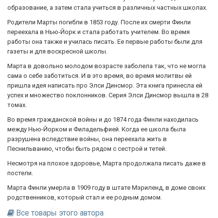
образование, а затем стала учиться в различных частных школах.
Родители Марты погибли в 1853 году. После их смерти Финли
переехала в Нью-Йорк и стала работать учителем. Во время
работы она также и училась писать. Ее первые работы были для
газеты и для воскресной школы.
Марта в довольно молодом возрасте заболела так, что не могла
сама о себе заботиться. И в это время, во время молитвы ей
пришла идея написать про Элси Динсмор. Эта книга принесла ей
успех и множество поклонников. Серия Элси Динсмор вышла в 28
томах.
Во время гражданской войны и до 1874 года Финли находилась
между Нью-Йорком и Филадельфией. Когда ее школа была
разрушена вследствие войны, она переехала жить в
Песнильванию, чтобы быть рядом с сестрой и тетей.
Несмотря на плохое здоровье, Марта продолжала писать даже в
постели.
Марта Финли умерла в 1909 году в штате Мэриленд, в доме своих
родственников, который стал и ее родным домом.
Все товары этого автора