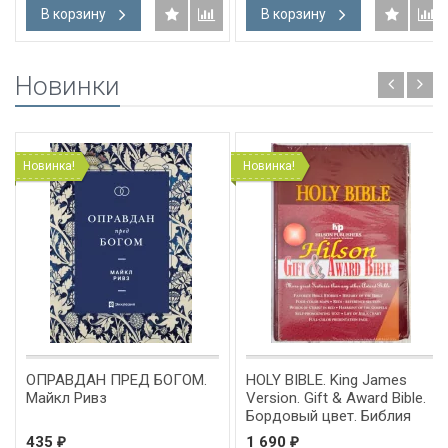
В корзину
В корзину
Новинки
Новинка!
Новинка!
ОПРАВДАН ПРЕД БОГОМ.
HOLY BIBLE. King James
Майкл Ривз
Version. Gift & Award Bible.
Бордовый цвет. Библия
Короля Иакова на
435
1 690
₽
₽