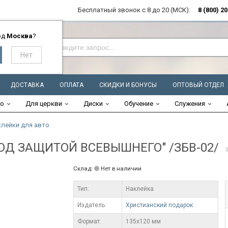
Бесплатный звонок с 8 до 20 (МСК):
8 (800) 2
од
Москва
?
ДОСТАВКА
ОПЛАТА
СКИДКИ И БОНУСЫ
ОПТОВЫЙ ОТДЕЛ
во
Для церкви
Диски
Обучение
Служения
лейки для авто
"ПОД ЗАЩИТОЙ ВСЕВЫШНЕГО" /ЗБВ-02/
Склад:
Нет в наличии
Тип:
Наклейка
Издатель:
Христианский подарок
Формат:
135х120 мм