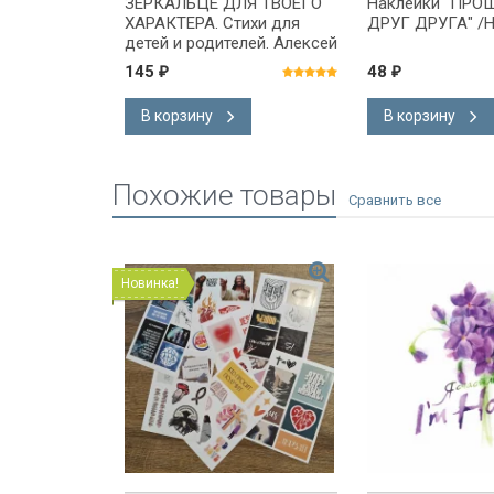
 ЕСТЬ
ЗЕРКАЛЬЦЕ ДЛЯ ТВОЕГО
Наклейки "ПРО
е цвета/
ХАРАКТЕРА. Стихи для
ДРУГ ДРУГА" /Н
детей и родителей. Алексей
Полосин
145
48
₽
₽
В корзину
В корзину
Похожие товары
Новинка!