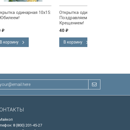
ая 10x15:
Открытка одинарная 10x15:
Открытка одинарна
Поздравляем с
Поздравляем!
Крещением!
40
40
₽
₽
В корзину
В корзину
ОНТАКТЫ
 Майкоп
лефон: 8 (800) 201-45-27