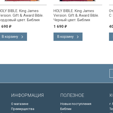
g James
HOLY BIBLE. King James
Открытка одинарн
ward Bible.
Version. Gift & Award Bible.
С Юбилеем!
 Библия
Черный цвет. Библия
на
Короля Иакова на
1 690
40
₽
₽
ке.
английском языке.
 закладка,
Словарь, карты, закладка,
В корзину
В корзину
адка, слова
подарочная вкладка, слова
ны красным
Иисуса выделены красным
/200х140/
ИНФОРМАЦИЯ
ПОЛЕЗНОЕ
К
О магазине
Новые поступления
г.
Преимущества
Библии
Те