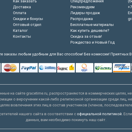
Как заказать
Спецпредложения
(б
Доставка
Рекомендуем
+7
Оплата
Лидеры продаж
Em
Скидки и бонусы
Распродажа
gr
Оптовый отдел
Бесплатные материалы
Каталог
Как купить дешевле?
Контакты
Скидка за отзыв!
Рождество и Новый Год
е заказы любым удобным для Вас способом! Без комиссии! Приятных В
ные на сайте gracetime.ru, распространяются в коммерческих целях, не
рмации о вероучении какой-либо религиозной организации среди лиц, н
целях вовлечения этих лиц в состав участников (членов, последовател
етителей нашего сайта в соответствии с
официальной политикой.
Если
данных, вам необходимо покинуть наш сайт.