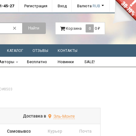
01-45-27
Регистрация
Вход
Валюта
RUB
Найти
Корзина
0
0
₽
КАТАЛОГ
ОТЗЫВЫ
КОНТАКТЫ
Авторы
Бесплатно
Новинки
SALE!
ID#8503
Доставка в
Эль-Монте
Самовывоз
Курьер
Почта