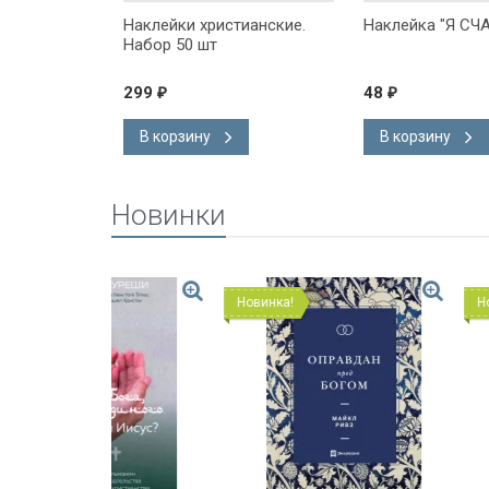
СУС ЛЮБИТ
Наклейки христианские.
Наклейка "Я С
Набор 50 шт
299
48
₽
₽
В корзину
В корзину
Новинки
Новинка!
Новинка!