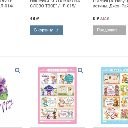
ЩАЙТЕ
Наклейки "Я УПОВАЮ НА
ГОРНИЦА. Насу
Л-014/
СЛОВО ТВОЕ" /НЛ-015/
истины. Джон Ра
48
0
230
₽
₽
₽
В корзину
Предзаказ