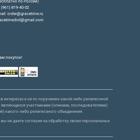
есплатно по России)
 (961) 819-40-02
ail: order@gracetime.ru
acetimedvd@gmail.com
ам покупок!
 в интересах и не по поручению какой-либо религиозной
е являющихся участниками (членами, последователями)
ей) какого-либо религиозного объединения.
 вы не даете согласия на обработку своих персональных