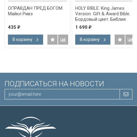
ОПРАВДАН ПРЕД БОГОМ.
HOLY BIBLE. King James
Майкл Ривз
Version. Gift & Award Bible.
Бордовый цвет. Библия
Короля Иакова на
435
1 690
₽
₽
английском языке.
Словарь, карты, закладка,
В корзину
В корзину
подарочная вкладка, слова
Иисуса выделены красным
/200х140/
ПОДПИСАТЬСЯ НА НОВОСТИ