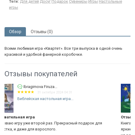
Теги:
Для детей
Досуг
Подарок
Сувениры
Игры
Настольные
игры
Обзор
Отзывы (0)
Всеми любимая игра «Квартет». Все три выпуска в одной очень
красивой и удобной фанерной коробочке.
Отзывы покупателей
Виноградова Оксана
5 марта 2024 08:18
Уценка! РОЖДЕСТВЕНСКАЯ ИСТОРИЯ.
Библейская...
Отзыв
рок для
Книга очень интересная, ребенку очень понравилась К
яркие, задания интересные. Ребёнок ни только узнает