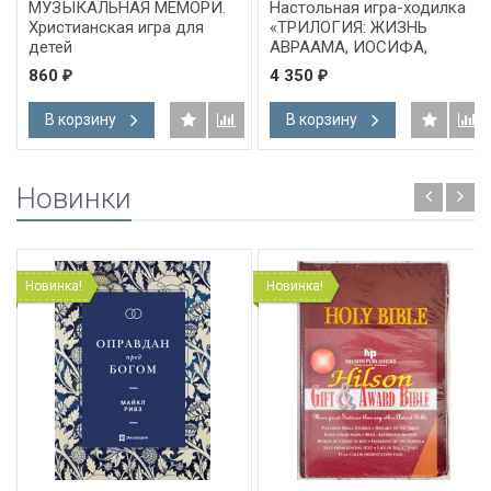
МУЗЫКАЛЬНАЯ МЕМОРИ.
Настольная игра-ходилка
Христианская игра для
«ТРИЛОГИЯ: ЖИЗНЬ
детей
АВРААМА, ИОСИФА,
МОИСЕЯ» /три игры в
860
4 350
₽
₽
одной коробке/
В корзину
В корзину
Новинки
Новинка!
Новинка!