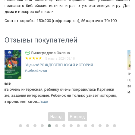
познавать библейские истины, играя в увлекательную игру. Для
дома и воскресной школы.
Состав: коробка 150х200 (гофрокартон), 56 карточек 70х100.
Отзывы покупателей
Рябоконь Елена
7 декабря 2023 08:21
.
Детская игра «МЕМОРИ»
Отзыв
Приобрели игру год назад, с девчонками много играе
впервые все стихи собрали - аж дух перехватило от 
ась Картинки
мощи Божьих истин, собранных...
Еще
нает историю,
Назад
Вперед