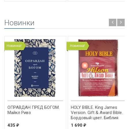
Новинки
Новинка!
Новинка!
ЕД БОГОМ.
HOLY BIBLE. King James
HOLY BIBLE. Ki
Version. Gift & Award Bible.
Version. Gift & 
Бордовый цвет. Библия
Черный цвет. Б
Короля Иакова на
Короля Иакова
1 690
1 690
₽
₽
английском языке.
английском язы