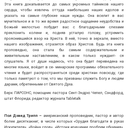
Эта книга докапывается до самых укромных тайников нашего
сердца, чтобы извлечь оттуда наибольших наших идолов и
указать на самые глубокие наши нужды. Она вселит в вас
мучительное и в то же время радостное ощущение неудобства и
Божьей милостью побудит вас с благодарными слезами
преклонить колени и, подняв усталую голову, устремить
прояснившийся взор на Христа. В ней, точно в зеркале, вместо
нашего изображения, отразится образ Христов. Будь эта книга
проповедью, она стала бы самым содержательным и
живительным наставлением, в каком только нуждает- ся
слушатель. Я от души надеюсь, что она будет переведена на
многие языки, войдет в се- минарские программы обязательного
чтения и будет распространяться среди христиан повсюду, где
только памятуют о том, что мы призваны служить Богу и людям
дарами, обретенными от Святого Духа.
Берк ПАРСОНС, помощник пастора Сент-Эндрю Чепел, Сэндфорд,
штат Флорида; редактор журнала Tabletalk
Пол Дэвид Трипп –
американский проповедник, пастор и автор
более десяткакниг, в числе которых «Орудия благодати в руках
Искупителя», «Война слов», «Истоки ирешение проблем общения»,