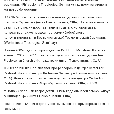
семинарии (Philadelphia Theological Seminary), где получил степень
магистра богословия.
В 1978-79гг. был вовлечен в основание церкви и христианской
школы в Скрэнтоне (штат Пенсильвания, США). В это же время он
стал писать песни прославления в группе, с которой давал
концерты, а также прошел программу библейского
консультирования в Вестминстерской Теологической Семинарии
(Westminster Theological Seminary).
В июне 2006 года стал президентом Paul Tripp Ministries. В это же
время с 2007 по 2011гг. являлся одним из пасторов церкви Tenth
Presbyterian Church в Филадельфии (штат Пенсильвания, США).
С 2009 по 2011гг. Пол являлся профессором в центре Center for
Pastoral Life and Care при Redeemer Seminary в Далласе (штат Техас,
США). Является исполнительным директором центра Center for
Pastoral Life and Care в Форт-Уэрте (штат Техас, США) с 2009.
У Пола и Луэллы четверо детей. С 1987 года они всей семьей живут
в Филадельфии (штат Пенсильвания, США).
Пол написал 12 книг о христианской жизни, которые продаются во
всем мире.