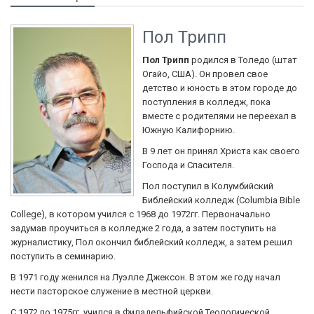
Пол Трипп
Пол Трипп
родился в Толедо (штат
Огайо, США). Он провел свое
детство и юность в этом городе до
поступления в колледж, пока
вместе с родителями не переехал в
Южную Калифорнию.
В 9 лет он принял Христа как своего
Господа и Спасителя.
Пол поступил в Колумбийский
Библейский колледж (Columbia Bible
College), в котором учился с 1968 до 1972гг. Первоначально
задумав проучиться в колледже 2 года, а затем поступить на
журналистику, Пол окончил библейский колледж, а затем решил
поступить в семинарию.
В 1971 году женился на Луэлле Джексон. В этом же году начал
нести пасторское служение в местной церкви.
С 1972 по 1975гг. учился в Филадельфийской Теологической