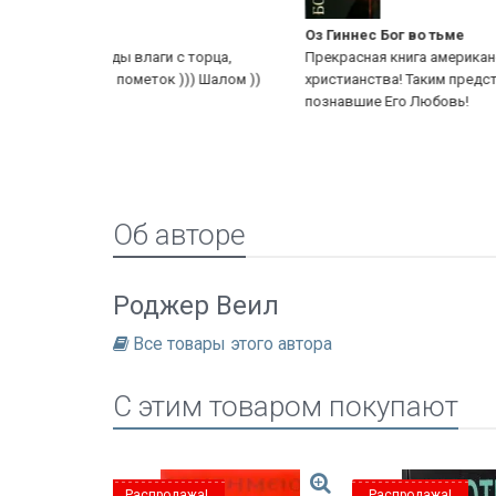
Оз Гиннес Бог во тьме
с торца,
Прекрасная книга американского апологета
))) Шалом ))
христианства! Таким предсталяют Бога люди, не
познавшие Его Любовь!
Об авторе
Роджер Веил
Все товары этого автора
C этим товаром покупают
Распродажа!
Распродажа!