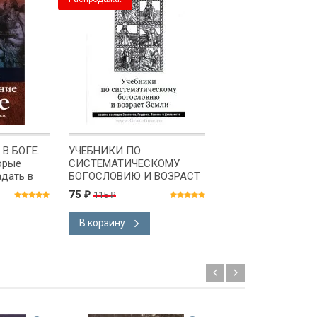
В БОГЕ.
УЧЕБНИКИ ПО
ПРИНЦИПЫ
орые
СИСТЕМАТИЧЕСКОМУ
НОВОЗАВЕТНОЙ Ц
адать в
БОГОСЛОВИЮ И ВОЗРАСТ
Артур Г. Кларк
и
ЗЕМЛИ. Терри Мортенсон
75
95
115
₽
₽
₽
В корзину
В корзину