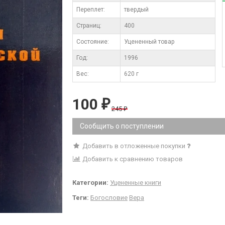
Переплет:
твердый
Cтраниц:
400
Состояние:
Уцененный товар
Год:
1996
Вес:
620 г
100
₽
245
₽
Сообщить о поступлении
Добавить в отложенные покупки
Добавить к сравнению товаров
Категории:
Уцененные книги
Теги:
Богословие
Вера