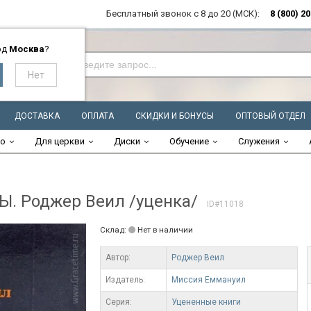
Бесплатный звонок с 8 до 20 (МСК):
8 (800) 2
од
Москва
?
ДОСТАВКА
ОПЛАТА
СКИДКИ И БОНУСЫ
ОПТОВЫЙ ОТДЕЛ
во
Для церкви
Диски
Обучение
Служения
 Роджер Веил /уценка/
ID#11018
Склад:
Нет в наличии
Автор:
Роджер Веил
Издатель:
Миссия Еммануил
Серия:
Уцененные книги