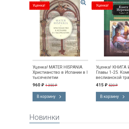
Уценка!
Уценка!
 С
Уценка! MATER HISPANIA.
Уценка! КНИГА
емя
Христианство в Испании в I
Главы 1-25. Ко
ения! Алан
тысячелетии
веслианской тр
Алекс Воргез
960
415
1 350
520
₽
₽
₽
₽
В корзину
В корзину
Новинки