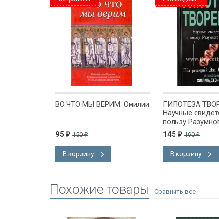
БЛЕЙ.
ВО ЧТО МЫ ВЕРИМ. Омилии
ГИПОТЕЗА ТВОР
оки для
Научные свидет
групп по
пользу Разумно
му заветам.
Создателя. Дж.
95
145
150
190
₽
₽
₽
₽
и др.
В корзину
В корзину
Похожие товары