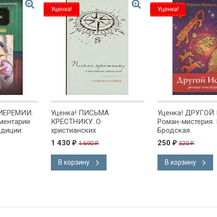
Уценка!
Уценка!
 ИЕРЕМИИ.
Уценка! ПИСЬМА
Уценка! ДРУГОЙ
мментарии
КРЕСТНИКУ. О
Роман-мистерия.
адиции.
христианских
Бродская
добродетелях. Стэнли
1 430
250
1 690
320
₽
₽
₽
₽
Хауэрвас
В корзину
В корзину