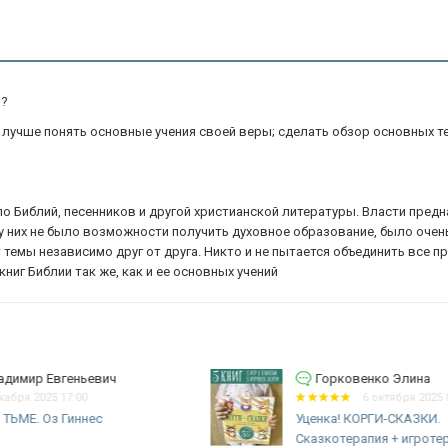
И?
 лучше понять основные учения своей веры; сделать обзор основных т
тало Библий, песенников и другой христианской литературы. Власти пре
 у них не было возможности получить духовное образование, было очен
емы независимо друг от друга. Никто и не пытается объединить все пр
иг Библии так же, как и ее основных учений
Горковенко Элина
6 октября 2025 09:36
Уценка! КОРГИ-СКАЗКИ.
Сказкотерапия + игротерапия