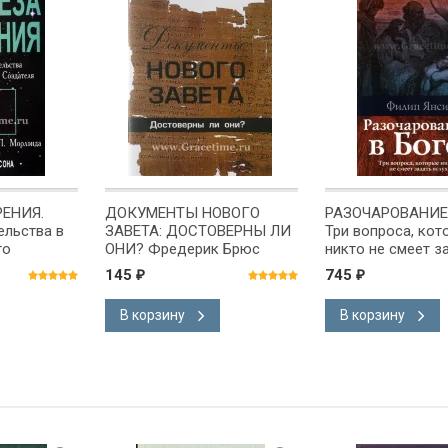
ЕНИЯ.
ДОКУМЕНТЫ НОВОГО
РАЗОЧАРОВАНИЕ 
ельства в
ЗАВЕТА: ДОСТОВЕРНЫ ЛИ
Три вопроса, кот
го
ОНИ? Фредерик Брюс
никто не смеет з
 П. Морлэнд
слух. Филипп Янс
145
745
₽
₽
В корзину
В корзину