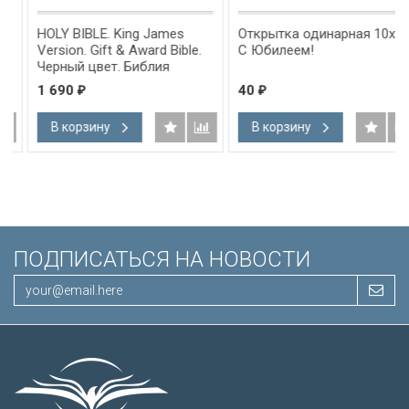
HOLY BIBLE. King James
Открытка одинарная 10x15:
Version. Gift & Award Bible.
С Юбилеем!
Черный цвет. Библия
Короля Иакова на
1 690
40
₽
₽
английском языке.
Словарь, карты, закладка,
В корзину
В корзину
подарочная вкладка, слова
Иисуса выделены красным
/200х140/
ПОДПИСАТЬСЯ НА НОВОСТИ