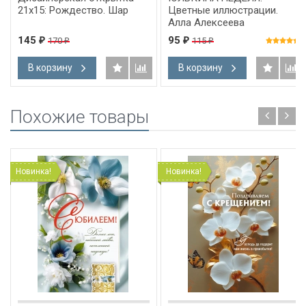
21x15: Рождество. Шар
Цветные иллюстрации.
Алла Алексеева
145
95
170
115
₽
₽
₽
₽
В корзину
В корзину
Похожие товары
Новинка!
Новинка!