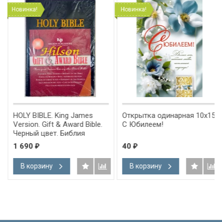
Новинка!
Новинка!
HOLY BIBLE. King James
Открытка одинарная 10x15:
Version. Gift & Award Bible.
С Юбилеем!
Черный цвет. Библия
Короля Иакова на
1 690
40
₽
₽
английском языке.
Словарь, карты, закладка,
В корзину
В корзину
подарочная вкладка, слова
Иисуса выделены красным
/200х140/