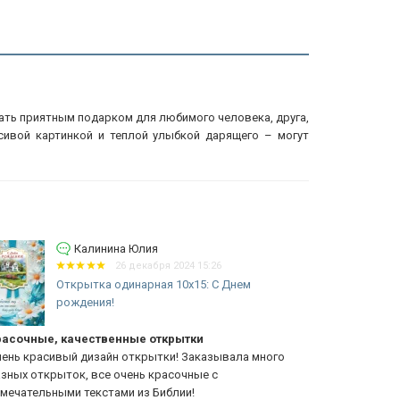
тать приятным подарком для любимого человека, друга,
асивой картинкой и теплой улыбкой дарящего – могут
Калинина Юлия
26 декабря 2024 15:26
Открытка одинарная 10x15: С Днем
рождения!
асочные, качественные открытки
Красивый д
ень красивый дизайн открытки! Заказывала много
Очень краси
зных открыток, все очень красочные с
разных откр
мечательными текстами из Библии!
текстами из 