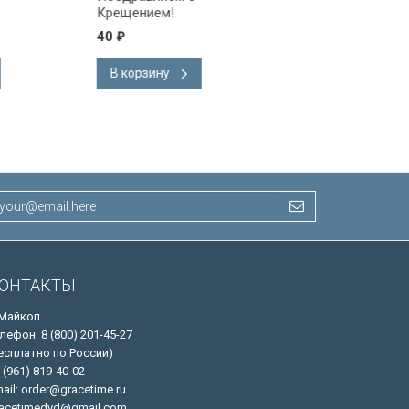
Крещением!
40
40
₽
₽
В корзину
В корзину
ОНТАКТЫ
 Майкоп
лефон: 8 (800) 201-45-27
есплатно по России)
 (961) 819-40-02
ail: order@gracetime.ru
acetimedvd@gmail.com