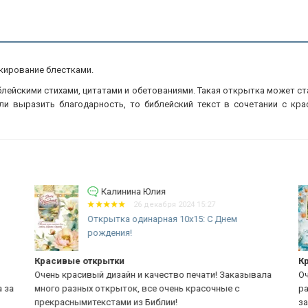
кирование блестками.
иблейскими стихами, цитатами и обетованиями. Такая открытка может с
ли выразить благодарность, то библейский текст в сочетании с кр
Калинина Юлия
26 декабря 2024 15:27
Открытка одинарная 10x15: С Днем
рождения!
Красивые открытки
Кр
Очень красивый дизайн и качество печати! Заказывала
Оч
 за
много разных открыток, все очень красочные с
ра
прекраснымитекстами из Библии!
за