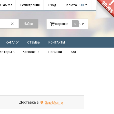
01-45-27
Регистрация
Вход
Валюта
RUB
Найти
Корзина
0
0
₽
КАТАЛОГ
ОТЗЫВЫ
КОНТАКТЫ
Авторы
Бесплатно
Новинки
SALE!
Доставка в
Эль-Монте