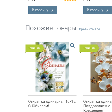
35
35
В корзину
В корзину
Похожие товары
Новинка!
Новинка!
рная 6x8:
Открытка одинарная 10x15:
Открытка одинар
сочувствия
С Юбилеем!
Поздравляем с
Крещением!