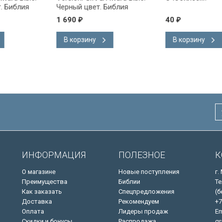
 Библия
Черный цвет. Библия
на
Короля Иакова на
1 690
40
₽
₽
ке.
английском языке.
 закладка,
Словарь, карты, закладка,
В корзину
В корзину
адка, слова
подарочная вкладка, слова
ны красным
Иисуса выделены красным
/200х140/
ИНФОРМАЦИЯ
ПОЛЕЗНОЕ
К
О магазине
Новые поступления
г.
Преимущества
Библии
Те
Как заказать
Спецпредложения
(б
Доставка
Рекомендуем
+7
Оплата
Лидеры продаж
Em
Скидки и бонусы
Распродажа
gr