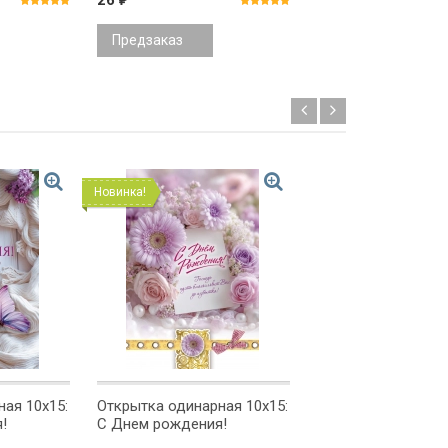
26
26
Предзаказ
Предзаказ
Новинка!
Новинка!
ая 10x15:
Открытка одинарная 10x15:
Открытка одинарна
!
С Днем рождения!
В день рождения!