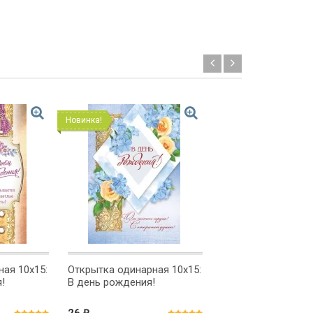
Новинка!
Новинка!
ая 10x15:
Открытка одинарная 10x15:
Открытка одинарна
!
В день рождения!
С Днем рождения!
₽
₽