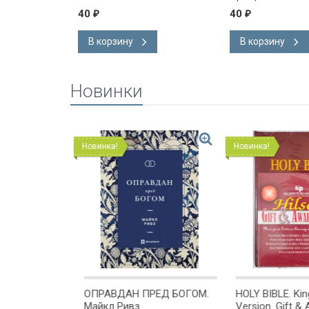
40
40
₽
₽
В корзину
В корзину
Новинки
Новинка!
Новинка!
ОМЕ
ОПРАВДАН ПРЕД БОГОМ.
HOLY BIBLE. Kin
х или
Майкл Ривз
Version. Gift & A