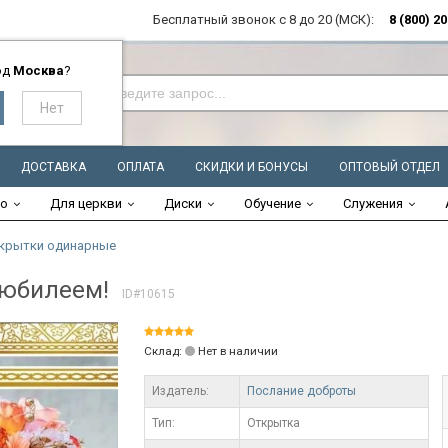
Бесплатный звонок с 8 до 20 (МСК):
8 (800) 2
од
Москва
?
ДОСТАВКА
ОПЛАТА
СКИДКИ И БОНУСЫ
ОПТОВЫЙ ОТДЕЛ
во
Для церкви
Диски
Обучение
Служения
крытки одинарные
 юбилеем!
ID#10615
Склад:
Нет в наличии
Издатель:
Послание доброты
Тип:
Открытка