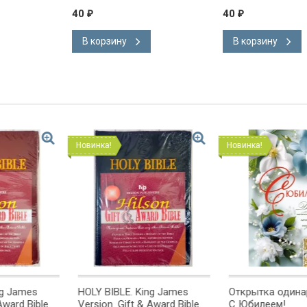
40
40
₽
₽
В корзину
В корзину
Новинка!
Новинка!
g James
HOLY BIBLE. King James
Открытка одинарн
ward Bible.
Version. Gift & Award Bible.
С Юбилеем!