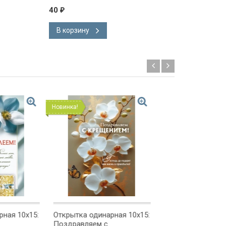
40
40
₽
₽
В корзину
В корзину
Новинка!
Новинка!
ая 10x15:
Открытка одинарная 10x15:
Открытка одинарна
Поздравляем с
Поздравляем!