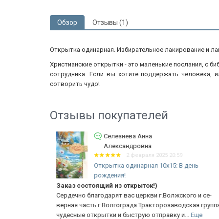
Обзор
Отзывы (1)
Открытка одинарная. Избирательное лакирование и ла
Христианские открытки - это маленькие послания, с б
сотрудника. Если вы хотите поддержать человека, и
сотворить чудо!
Отзывы покупателей
Селезнева Анна
1:24
Александровна
5:
2 февраля 2025 20:59
Открытка одинарная 10x15: В день
рождения!
ая сказка /
Заказ состоящий из открыток!)
Сердечно благодарят вас церкви г.Волжского и се-
ое
верная часть г.Волгограда Тракторозаводская группа
чудесные открытки и быструю отправку и...
Еще