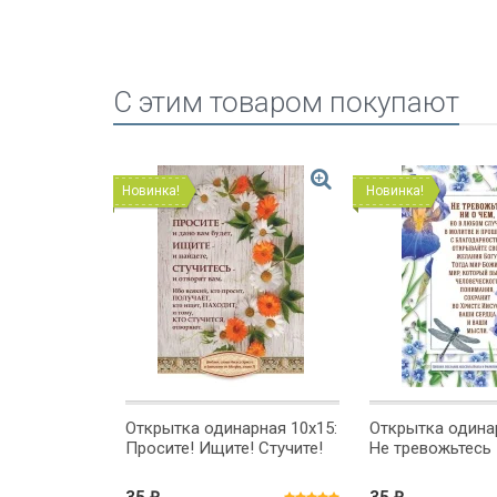
C этим товаром покупают
Новинка!
Новинка!
рная 10x15:
Открытка одинарная 10x15:
Открытка одинар
ия!
Просите! Ищите! Стучите!
Не тревожьтесь
₽
₽